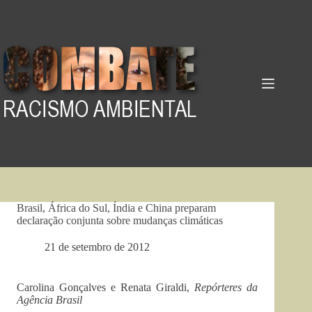
Pular
para
o
conteúdo
Brasil, África do Sul, Índia e China preparam
declaração conjunta sobre mudanças climáticas
21 de setembro de 2012
Carolina Gonçalves e Renata Giraldi,
Repórteres da
Agência Brasil