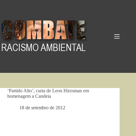
Pular
para
o
conteúdo
‘Partido Alto’, curta de Leon Hirzsman em
homenagem a Candeia
18 de setembro de 2012