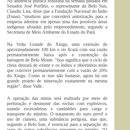
Na audiência pública realizada na semana passada em
Senador José Porfírio, o representante da Belo Sun,
Claudio Lira, disse que a Fundação Nacional do Índio
(Funai) “sinalizou que concederá autorização para a
empresa adentrar em apenas uma das possíveis áreas
indígenas afetadas pelo empreendimento, segundo a
Secretaria de Meio Ambiente do Estado do Pará.
Na Volta Grande do Xingu, uma extensão de
aproximadamente 100 km o rio ficará com sua vazão
permanentemente baixa após a construção da
barragem de Belo Monte. “Isso significa que o ciclo de
cheia deixará de existir e os índios e ribeirinhos terão
que conviver permanentemente com a vazão de 20%
do Xingu. Como se isso não bastasse, agora há um
grande projeto de mineração exatamente na mesma
região”, disse Valle.
A operação das minas será realizada por meio de
perfuração e desmonte das rochas com explosivos,
usando escavadeiras e caminhões para carga e
transporte do minério. O tratamento do ouro prevê o
uso de cianeto, uma substância perigosa, mas que,
segundo a Belo Sun, é essencial para a separação do
ouro de outras substâncias presentes no minério. “O