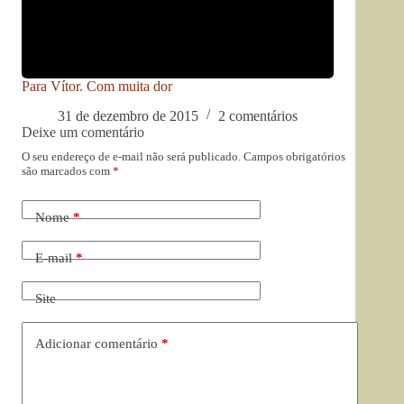
Para Vítor. Com muita dor
31 de dezembro de 2015
2 comentários
Deixe um comentário
O seu endereço de e-mail não será publicado.
Campos obrigatórios
são marcados com
*
Nome
*
E-mail
*
Site
Adicionar comentário
*