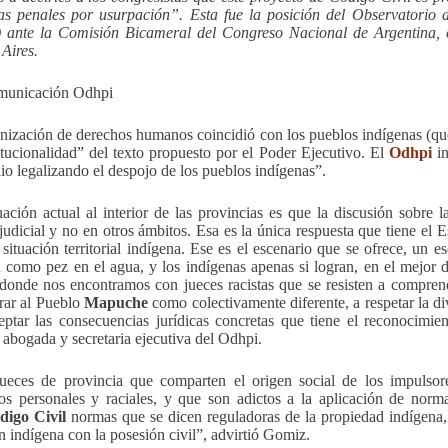
as penales por usurpación”. Esta fue la posición del Observatori
 ante la Comisión Bicameral del Congreso Nacional de Argentina, e
Aires.
municación Odhpi
nización de derechos humanos coincidió con los pueblos indígenas (que
itucionalidad” del texto propuesto por el Poder Ejecutivo. El
Odhpi
in
io legalizando el despojo de los pueblos indígenas”.
uación actual al interior de las provincias es que la discusión sobre 
judicial y no en otros ámbitos. Esa es la única respuesta que tiene el
a situación territorial indígena. Ese es el escenario que se ofrece, un 
como pez en el agua, y los indígenas apenas si logran, en el mejor de 
 donde nos encontramos con jueces racistas que se resisten a compren
rar al Pueblo
Mapuche
como colectivamente diferente, a respetar la di
eptar las consecuencias jurídicas concretas que tiene el reconocimie
, abogada y secretaria ejecutiva del Odhpi.
ueces de provincia que comparten el origen social de los impulsor
ios personales y raciales, y que son adictos a la aplicación de no
digo Civil
normas que se dicen reguladoras de la propiedad indígena,
n indígena con la posesión civil”, advirtió Gomiz.