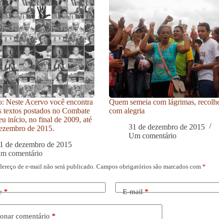
: Neste Acervo você encontra
Quem semeia com lágrimas, recolh
s textos postados no Combate
com alegria
u início, no final de 2009, até
31 de dezembro de 2015
ezembro de 2015.
Um comentário
1 de dezembro de 2015
um comentário
dereço de e-mail não será publicado.
Campos obrigatórios são marcados com
*
e
*
E-mail
*
onar comentário
*