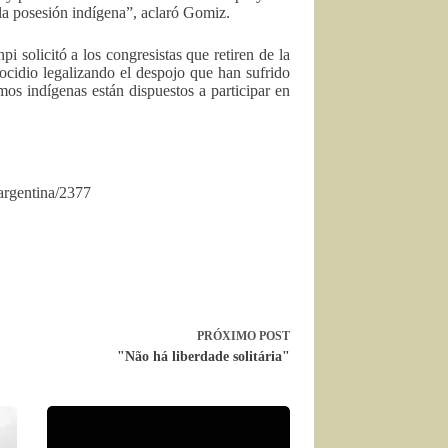
 la posesión indígena”, aclaró Gomiz.
i solicitó a los congresistas que retiren de la
ocidio legalizando el despojo que han sufrido
smos indígenas están dispuestos a participar en
-argentina/2377
PRÓXIMO
POST
"Não há liberdade solitária"