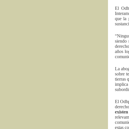
El Odh
Interam
que la 
sustanci
“Ningun
siendo 
derecho
años lo
comunid
La abog
sobre t
tierras
implica
subordi
El Odhpi
derecho
existe
relevam
comunid
estas c