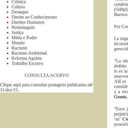
Crônica
conden
Cultura
(Odhpi)
Destaque
Buenos 
Direito ao Conhecimento
Direitos Humanos
Por Co
Homenagem
Justiça
Mídia e Poder
La orga
Mundo
inconst
Racismo
genocid
Racismo Ambiental
Reforma Agrária
“La sit
Trabalho Escravo
ámbito 
lo es l
CONSULTA ACERVO
mueven 
Allí es
Clique aqui para consultar postagens publicadas até
conside
31/dez/15
.
y a rec
Gomiz
“Esos j
prejuic
‘su’
Có
posesió