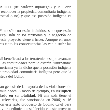
la OIT
(de carácter supralegal) y la Corte
 reconocer la propiedad comunitaria indígena:
estatal o no) y que esa posesión indígena es
Y no sólo no están incluidos, sino que están
expulsión de los territorios y la negación de
e este proyecto viene a hacer. Aunque en unos
as tanto las consecuencias las van a sufrir las
 beneficiará a los terratenientes que avanzan
de las comunidades porque estarán ‘usurpando’
ramericana ya ha dicho que la posesión indígena
de propiedad comunitaria indígena pero que la
ogada del Odhpi.
gran génesis de la mayoría de las violaciones de
 comunidades. A modo de ejemplo,
en Neuquén
lado en su totalidad
. Ni una sola tiene el
a relevarlas, fue sancionada en 2006) y 16
con este texto propuesto de Código Civil para
ay procedimiento establecido en este proyecto