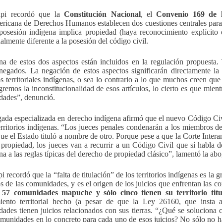
pi recordó que la
Constitución Nacional
, el
Convenio 169 de 
ericana de Derechos Humanos establecen dos cuestiones centrales para
posesión indígena implica propiedad (haya reconocimiento explícito 
almente diferente a la posesión del código civil.
a de estos dos aspectos están incluidos en la regulación propuesta. 
negados. La negación de estos aspectos significarán directamente la 
s territoriales indígenas, o sea lo contrario a lo que muchos creen qu
gremos la inconstitucionalidad de esos artículos, lo cierto es que mientr
ades”, denunció.
ada especializada en derecho indígena afirmó que el nuevo Código Civil
erritorios indígenas. “Los jueces penales condenarán a los miembros 
 que el Estado tituló a nombre de otro. Porque pese a que la Corte Inte
 propiedad, los jueces van a recurrir a un Código Civil que sí habla 
na a las reglas típicas del derecho de propiedad clásico”, lamentó la ab
 recordó que la “falta de titulación” de los territorios indígenas es la 
s de las comunidades, y es el origen de los juicios que enfrentan las
n 57 comunidades mapuche y sólo cinco tienen su territorio titu
iento territorial hecho (a pesar de que la Ley 26160, que insta 
ades tienen juicios relacionados con sus tierras. “¿Qué se soluciona 
omunidades en lo concreto para cada uno de esos juicios? No sólo no h