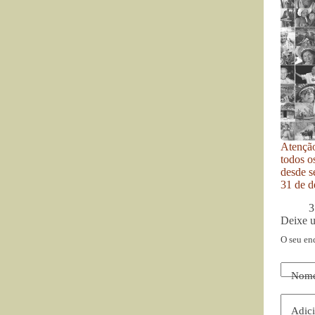
Atenção
todos o
desde se
31 de d
3
Deixe 
O seu en
Nom
Adici