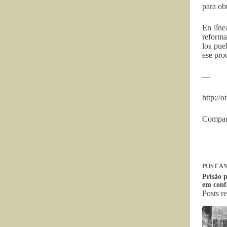
para ob
En líne
reforma
los pue
ese pro
—
http://
Compart
POST
AN
Prisão 
em confl
Posts r