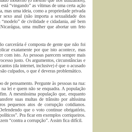
Estado moderno (o mesmo que nós utilizamos),
, está “vingando” as vítimas de uma certa ação
oa, mas uma ideia, como a propriedade privada
r sexo anal (não importa a sexualidade dos
“modelo” de civilidade e cidadania, até bem
a Nicarágua, uma mulher que abortar um feto
o carcerária é composta de gente que não foi
licar exatamente por que isto acontece, mas
ver com isto. As pessoas parecem sempre mais
ocesso justo. Os argumentos, circunstâncias e
ntos (da internet, inclusive) é que o acusado
 são culpados, o que é deveras problemático.
po de pensamento. Pergunte às pessoas na rua:
a na lei e quem não se enquadra. A população
 fim. A mesmíssima população que, enquanto
nsfere suas multas de trânsito por altíssima
tros pequenos atos de corrupção cotidianos.
Defendendo que o voto continue obrigatório,
olíticos”. Pra ficar em exemplos corriqueiros.
em “contra a corrupção”. Assim fica difícil.