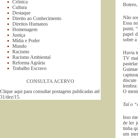
Crônica
Botero,
Cultura
Destaque
Não sou
Direito ao Conhecimento
Essa no
Direitos Humanos
punir, 
Homenagem
papel d
Justiça
sobre a
Mídia e Poder
Mundo
Racismo
Havia t
Racismo Ambiental
TV mais
Reforma Agrária
pastela
Trabalho Escravo
Guimarã
captura
discute
CONSULTA ACERVO
lembra:
Clique aqui para consultar postagens publicadas até
O menin
31/dez/15
.
Taí o “
Isso me
de ler 
tinha q
um men