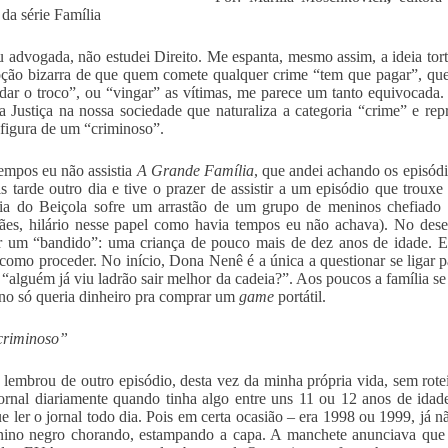
 da série Família
 advogada, não estudei Direito. Me espanta, mesmo assim, a ideia torta 
ção bizarra de que quem comete qualquer crime “tem que pagar”, que a
“dar o troco”, ou “vingar” as vítimas, me parece um tanto equivocada. 
a Justiça na nossa sociedade que naturaliza a categoria “crime” e repr
 figura de um “criminoso”.
empos eu não assistia
A Grande Família
, que andei achando os episódi
 tarde outro dia e tive o prazer de assistir a um episódio que trouxe 
ria do Beiçola sofre um arrastão de um grupo de meninos chefiado 
es, hilário nesse papel como havia tempos eu não achava). No dese
r um “bandido”: uma criança de pouco mais de dez anos de idade. El
 como proceder. No início, Dona Nenê é a única a questionar se ligar pa
 “alguém já viu ladrão sair melhor da cadeia?”. Aos poucos a família se
o só queria dinheiro pra comprar um
game
portátil.
criminoso”
 lembrou de outro episódio, desta vez da minha própria vida, sem rot
jornal diariamente quando tinha algo entre uns 11 ou 12 anos de idade.
ue ler o jornal todo dia. Pois em certa ocasião – era 1998 ou 1999, já
ino negro chorando, estampando a capa. A manchete anunciava que 