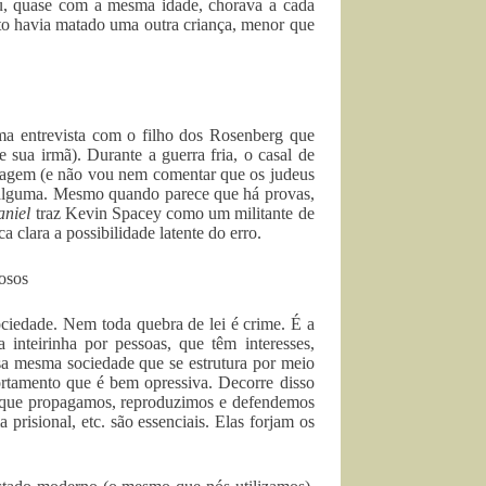
, quase com a mesma idade, chorava a cada
rto havia matado uma outra criança, menor que
ma entrevista com o filho dos Rosenberg que
 sua irmã). Durante a guerra fria, o casal de
onagem (e não vou nem comentar que os judeus
a alguma. Mesmo quando parece que há provas,
niel
traz Kevin Spacey como um militante de
ca clara a possibilidade latente do erro.
nosos
ciedade. Nem toda quebra de lei é crime. É a
 inteirinha por pessoas, que têm interesses,
ssa mesma sociedade que se estrutura por meio
portamento que é bem opressiva. Decorre disso
as que propagamos, reproduzimos e defendemos
 prisional, etc. são essenciais. Elas forjam os