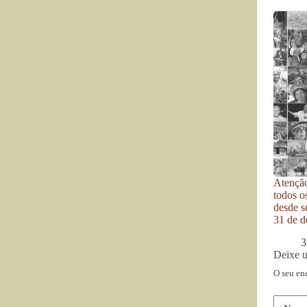
Atenção
todos o
desde se
31 de d
3
Deixe 
O seu en