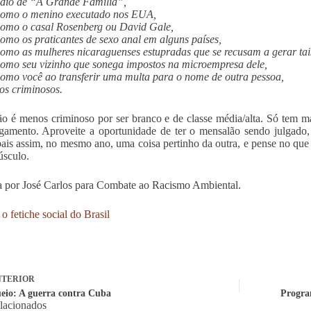
dio de “A Grande Família”,
como o menino executado nos EUA,
omo o casal Rosenberg ou David Gale,
omo os praticantes de sexo anal em alguns países,
omo as mulheres nicaraguenses estupradas que se recusam a gerar tais
omo seu vizinho que sonega impostos na microempresa dele,
omo você ao transferir uma multa para o nome de outra pessoa,
os criminosos.
o é menos criminoso por ser branco e de classe média/alta. Só tem ma
gamento. Aproveite a oportunidade de ter o mensalão sendo julgado
ais assim, no mesmo ano, uma coisa pertinho da outra, e pense no que é
úsculo.
 por José Carlos para Combate ao Racismo Ambiental.
o fetiche social do Brasil
TERIOR
eio: A guerra contra Cuba
Program
elacionados