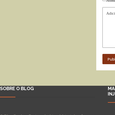
Nom
Adici
Pub
SOBRE O BLOG
MA
IN