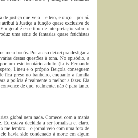
de justiça que vejo – e leio, e ouço – por aí.
tribui à Justiça a função quase exclusiva de
Em geral é esse tipo de interpretação sobre o
oduz uma série de fantasias quase fetichistas
os meio bocós. Por acaso deixei pra desligar a
várias destas questões à tona. No episódio, a
por um estelionatário adulto (Luis Fernando
spero, Lineu e o próprio Beiçola conseguem
e fica preso no banheiro, enquanto a família
ra a polícia é realmente o melhor a fazer. Ela
 convence de que, realmente, não é para tanto.
eirista global nem nada. Comecei com a mania
 Eu estava decidida a ser jornalista e, claro,
 não me lembro – o jornal veio com uma foto de
ele havia sido condenado à morte em algum