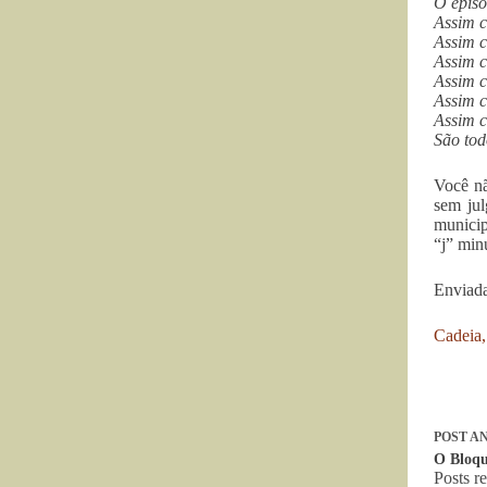
O episó
Assim 
Assim c
Assim c
Assim c
Assim c
Assim c
São tod
Você nã
sem jul
municip
“j” min
Enviada
Cadeia, 
POST
AN
O Bloqu
Posts r