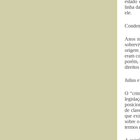
estado
linha d
ele.
Condena
Anos ma
sobrevi
origem 
eram co
porém, 
direito
Julius 
O “crim
legisla
posicio
de clas
que exi
sobre o
termos m