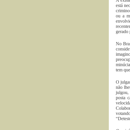
A exist
está ne
crimino
ou a m
envolvi
recente
gerado 
No Bras
conside
imagino
preocup
minúcia
tem que
O julga
não lhe
julgou,
posta c
velocid
Colabor
votando
“Detest