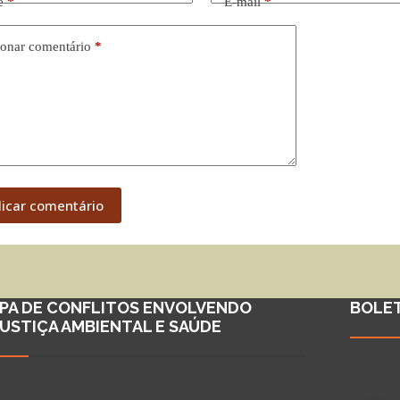
e
*
E-mail
*
onar comentário
*
licar comentário
PA DE CONFLITOS ENVOLVENDO
BOLE
JUSTIÇA AMBIENTAL E SAÚDE