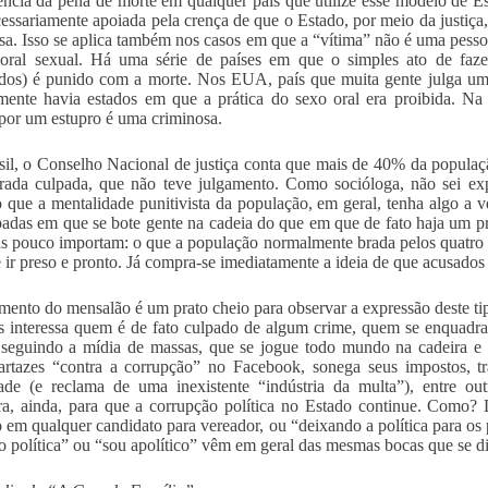
ência da pena de morte em qualquer país que utilize esse modelo de 
cessariamente apoiada pela crença de que o Estado, por meio da justiça
sa. Isso se aplica também nos casos em que a “vítima” não é uma pess
oral sexual. Há uma série de países em que o simples ato de faze
dos) é punido com a morte. Nos EUA, país que muita gente julga um 
mente havia estados em que a prática do sexo oral era proibida. N
por um estupro é uma criminosa.
il, o Conselho Nacional de justiça conta que mais de 40% da populaçã
rada culpada, que não teve julgamento. Como socióloga, não sei exp
 que a mentalidade punitivista da população, em geral, tenha algo a 
adas em que se bote gente na cadeia do que em que de fato haja um pr
s pouco importam: o que a população normalmente brada pelos quatro ca
 ir preso e pronto. Já compra-se imediatamente a ideia de que acusados
mento do mensalão é um prato cheio para observar a expressão deste ti
s interessa quem é de fato culpado de algum crime, quem se enquadr
 seguindo a mídia de massas, que se jogue todo mundo na cadeira e
artazes “contra a corrupção” no Facebook, sonega seus impostos, tra
ade (e reclama de uma inexistente “indústria da multa”), entre ou
a, ainda, para que a corrupção política no Estado continue. Como? 
 em qualquer candidato para vereador, ou “deixando a política para os p
o política” ou “sou apolítico” vêm em geral das mesmas bocas que se diz