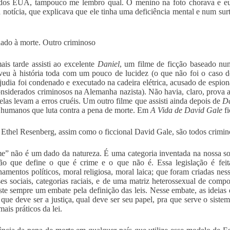
 dos EUA, tampouco me lembro qual. O menino na foto chorava e eu
a notícia, que explicava que ele tinha uma deficiência mental e num su
do à morte. Outro criminoso
is tarde assisti ao excelente
Daniel
, um filme de ficção baseado nu
veu à história toda com um pouco de lucidez (o que não foi o caso de
judia foi condenado e executado na cadeira elétrica, acusado de espi
nsiderados criminosos na Alemanha nazista). Não havia, claro, prov
elas levam a erros cruéis. Um outro filme que assisti ainda depois de
Da
s humanos que luta contra a pena de morte. Em
A Vida de David Gale
fi
e Ethel Resenberg, assim como o ficcional David Gale, são todos crimi
e” não é um dado da natureza. É uma categoria inventada na nossa so
ção que define o que é crime e o que não é. Essa legislação é feita
namentos políticos, moral religiosa, moral laica; que foram criadas ne
ses sociais, categorias raciais, e de uma matriz heterossexual de com
ste sempre um embate pela definição das leis. Nesse embate, as idei
 que deve ser a justiça, qual deve ser seu papel, pra que serve o sistema
ais práticos da lei.