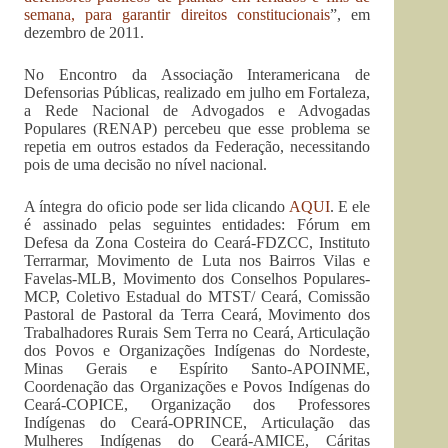
semana, para garantir direitos constitucionais
”, em
dezembro de 2011.
No Encontro da Associação Interamericana de
Defensorias Públicas, realizado em julho em Fortaleza,
a Rede Nacional de Advogados e Advogadas
Populares (RENAP) percebeu que esse problema se
repetia em outros estados da Federação, necessitando
pois de uma decisão no nível nacional.
A íntegra do oficio pode ser lida clicando
AQUI
. E ele
é assinado pelas seguintes entidades: Fórum em
Defesa da Zona Costeira do Ceará-FDZCC, Instituto
Terrarmar, Movimento de Luta nos Bairros Vilas e
Favelas-MLB, Movimento dos Conselhos Populares-
MCP, Coletivo Estadual do MTST/ Ceará, Comissão
Pastoral de Pastoral da Terra Ceará, Movimento dos
Trabalhadores Rurais Sem Terra no Ceará, Articulação
dos Povos e Organizações Indígenas do Nordeste,
Minas Gerais e Espírito Santo-APOINME,
Coordenação das Organizações e Povos Indígenas do
Ceará-COPICE, Organização dos Professores
Indígenas do Ceará-OPRINCE, Articulação das
Mulheres Indígenas do Ceará-AMICE, Cáritas