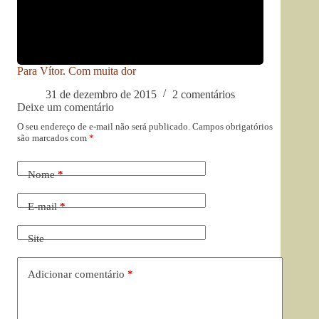
Para Vítor. Com muita dor
31 de dezembro de 2015
2 comentários
Deixe um comentário
O seu endereço de e-mail não será publicado.
Campos obrigatórios
são marcados com
*
Nome
*
E-mail
*
Site
Adicionar comentário
*