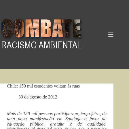
Pular
para
o
conteúdo
Chile: 150 mil estudantes voltam às ruas
30 de agosto de 2012
Mais de 150 mil pessoas participaram, terça-feira, de
uma nova manifestação em Santiago a favor da
educação pública, gratuita e de qualidade.