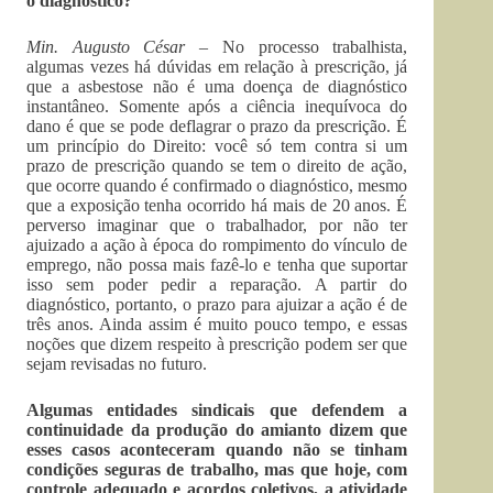
o diagnóstico?
Min. Augusto César –
No processo trabalhista,
algumas vezes há dúvidas em relação à prescrição, já
que a asbestose não é uma doença de diagnóstico
instantâneo. Somente após a ciência inequívoca do
dano é que se pode deflagrar o prazo da prescrição. É
um princípio do Direito: você só tem contra si um
prazo de prescrição quando se tem o direito de ação,
que ocorre quando é confirmado o diagnóstico, mesmo
que a exposição tenha ocorrido há mais de 20 anos. É
perverso imaginar que o trabalhador, por não ter
ajuizado a ação à época do rompimento do vínculo de
emprego, não possa mais fazê-lo e tenha que suportar
isso sem poder pedir a reparação. A partir do
diagnóstico, portanto, o prazo para ajuizar a ação é de
três anos. Ainda assim é muito pouco tempo, e essas
noções que dizem respeito à prescrição podem ser que
sejam revisadas no futuro.
Algumas entidades sindicais que defendem a
continuidade da produção do amianto dizem que
esses casos aconteceram quando não se tinham
condições seguras de trabalho, mas que hoje, com
controle adequado e acordos coletivos, a atividade