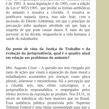
é de 1991. A nossa legislação é de 1995, com a edição
da Lei nº 9055/1995 , que proíbe as formas anfibólicas
do amianto e ressalva a crisotila. A ressalva se
justificava naquela época, mas não hoje, com a
ascensão do Direito Ambiental, em que o princípio da
precaução inibe qualquer atividade em que haja a
suspeita de que pode causar danos. É mais do que
prevenir: se há dúvida, resguarda-se a vida humana, a
saúde do trabalhador.
Do ponto de vista da Justiça do Trabalho e da
evolução da jurisprudência, qual é o quadro atual
em relação aos problemas do amianto?
Min. Augusto César –
A questão nos tem chegado por
meio de ações que visam à reparação do dano moral a
trabalhadores acometidos por doenças como placa
pleural, asbestose e mesotelioma. Há a percepção que
a crisotila tem, sim, efeito cancerígeno, e a
jurisprudência responsabiliza o empregador pelos
efeitos nocivos da exposição ao produto. Nos EUA, os
níveis de tolerância são bem menores que no Brasil.
Essa audiência pública promovida pelo Supremo
Tribunal Federal é uma ótima oportunidade para que o