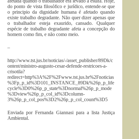
afetada quando o trabalhador era levado à estafa. Hoje,
do ponto de vista filosófico e jurídico, entende-se que
o principio da dignidade humana é afetado quando
existe trabalho degradante. Não quer dizer apenas que
o trabalhador esteja exaurido, cansado. Qualquer
espécie de trabalho degradante afeta a concepção do
homem como fim, e não como meio.
–
http://www.tst.jus.br/noticias/-/asset_publisher/89Dk/c
ontent/ministro-augusto-cesar-defende-restricoes-a-
crisotila?
redirect=http%3A%2F%2Fwww.tst.jus.br%2Fnoticias
%3Fp_p_id%3D101_INSTANCE_89Dk%26p_p_life
cycle%3D0%26p_p_state%3Dnormal%26p_p_mode
%3Dview%26p_p_col_id%3Dcolumn-
3%26p_p_col_pos%3D2%26p_p_col_count%3D5
Enviada por Fernanda Giannasi para a lista Justiça
Ambiental.