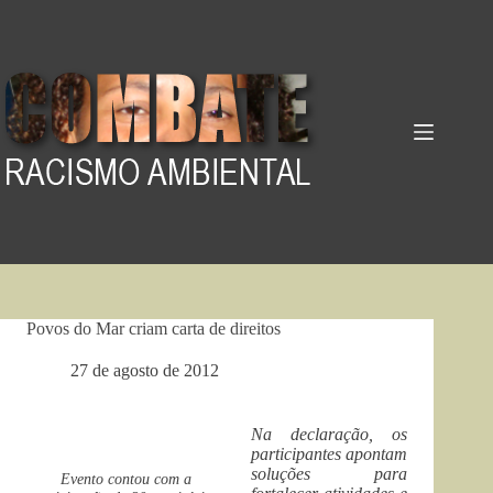
Pular
para
o
conteúdo
Povos do Mar criam carta de direitos
27 de agosto de 2012
Na declaração, os
participantes apontam
soluções para
Evento contou com a