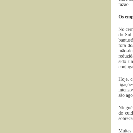
razão –
Os emp
No cern
do Sul 
bantust
fora do
mão-de-
reduzid
sido u
conjuga
Hoje, c
ligaçõe
intensi
são ago
Ninguém
de cuid
sobreca
Muitas 