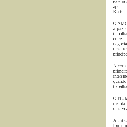
extern
apenas 
Rustenb
O AMCU 
a paz 
trabalh
entre a
negocia
uma re
princip
A comp
primeir
intersi
quando 
trabalh
O NUM e
membros
uma vez
A críti
formalm