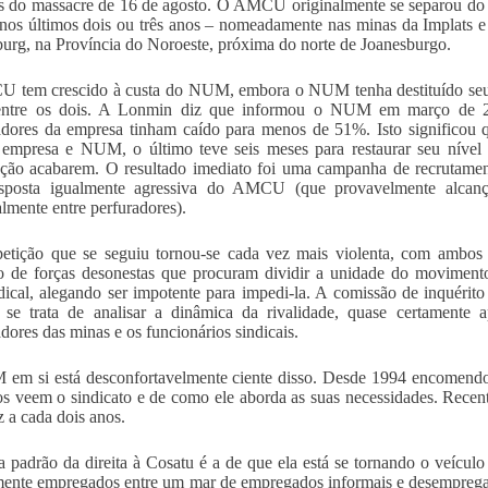
os do massacre de 16 de agosto. O AMCU originalmente se separou 
nos últimos dois ou três anos – nomeadamente nas minas da Implats 
urg, na Província do Noroeste, próxima do norte de Joanesburgo.
tem crescido à custa do NUM, embora o NUM tenha destituído seu ri
entre os dois. A Lonmin diz que informou o NUM em março de 2
adores da empresa tinham caído para menos de 51%. Isto significou
 empresa e NUM, o último teve seis meses para restaurar seu nível
ção acabarem. O resultado imediato foi uma campanha de recrutame
sposta igualmente agressiva do AMCU (que provavelmente alcan
almente entre perfuradores).
etição que se seguiu tornou-se cada vez mais violenta, com amb
o de forças desonestas que procuram dividir a unidade do movimento
ndical, alegando ser impotente para impedi-la. A comissão de inquérit
se trata de analisar a dinâmica da rivalidade, quase certamente 
adores das minas e os funcionários sindicais.
m si está desconfortavelmente ciente disso. Desde 1994 encomendou
 veem o sindicato e de como ele aborda as suas necessidades. Recent
 a cada dois anos.
ca padrão da direita à Cosatu é a de que ela está se tornando o veícul
ente empregados entre um mar de empregados informais e desempregados