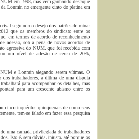
do NUM em 1998, mas vem ganhando destaque
e da Lonmin no emergente cinto de platina em
val seguindo o desejo dos patrões de minar
012 que os membros do sindicato entre os
 que, em termos de acordo de reconhecimento
 de adesão, sob a pena de novos acordos de
nto agressiva do NUM, que foi recebida com
çou um nível de adesão de cerca de 20%,
os NUM e Lonmin alegando serem vítimas. O
 dos trabalhadores, a última de uma disputa
o trabalhará para acompanhar os detalhes, mas
apontará para um crescente abismo entre os
 cinco inquéritos quinquenais de como seus
emente, tem-se falado em fazer essa pesquisa
o de uma camada privilegiada de trabalhadores
. Isto é, sem dúvida, injusto, até porque os