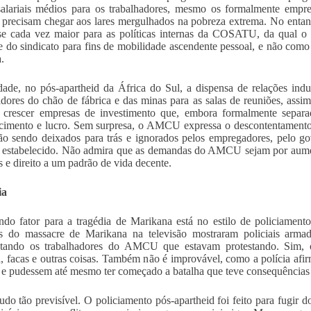
salariais médios para os trabalhadores, mesmo os formalmente empr
s precisam chegar aos lares mergulhados na pobreza extrema. No ent
sse cada vez maior para as políticas internas da COSATU, da qual
e do sindicato para fins de mobilidade ascendente pessoal, e não como 
.
ade, no pós-apartheid da África do Sul, a dispensa de relações indust
adores do chão de fábrica e das minas para as salas de reuniões, assi
 crescer empresas de investimento que, embora formalmente separad
cimento e lucro. Sem surpresa, o AMCU expressa o descontentamento,
ão sendo deixados para trás e ignorados pelos empregadores, pelo
l estabelecido. Não admira que as demandas do AMCU sejam por aumen
as e direito a um padrão de vida decente.
ia
do fator para a tragédia de Marikana está no estilo de policiament
s do massacre de Marikana na televisão mostraram policiais armad
ntando os trabalhadores do AMCU que estavam protestando. Sim, o
, facas e outras coisas. Também não é improvável, como a polícia afi
s e pudessem até mesmo ter começado a batalha que teve consequências 
udo tão previsível. O policiamento pós-apartheid foi feito para fugir 