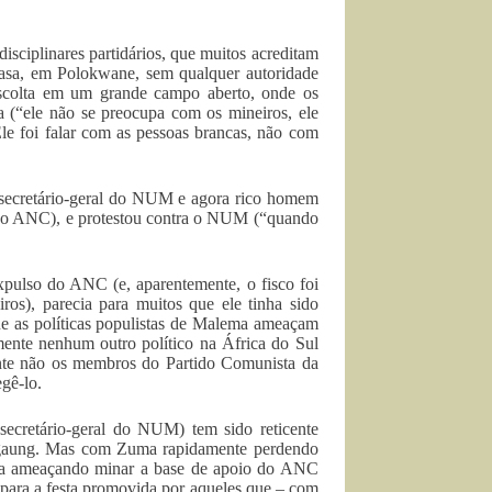
ciplinares partidários, que muitos acreditam
casa, em Polokwane, sem qualquer autoridade
 escolta em um grande campo aberto, onde os
a (“ele não se preocupa com os mineiros, ele
Ele foi falar com as pessoas brancas, não com
o secretário-geral do NUM e agora rico homem
u do ANC), e protestou contra o NUM (“quando
xpulso do ANC (e, aparentemente, o fisco foi
iros), parecia para muitos que ele tinha sido
ue as políticas populistas de Malema ameaçam
ente nenhum outro político na África do Sul
nte não os membros do Partido Comunista da
gê-lo.
ecretário-geral do NUM) tem sido reticente
ngaung. Mas com Zuma rapidamente perdendo
ema ameaçando minar a base de apoio do ANC
r para a festa promovida por aqueles que – com