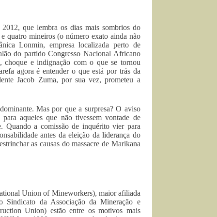
o 2012, que lembra os dias mais sombrios do
a e quatro mineiros (o número exato ainda não
ânica Lonmin, empresa localizada perto de
calão do partido Congresso Nacional Africano
e, choque e indignação com o que se tornou
refa agora é entender o que está por trás da
idente Jacob Zuma, por sua vez, prometeu a
e dominante. Mas por que a surpresa? O aviso
 para aqueles que não tivessem vontade de
. Quando a comissão de inquérito vier para
onsabilidade antes da eleição da liderança do
trinchar as causas do massacre de Marikana
ational Union of Mineworkers), maior afiliada
 o Sindicato da Associação da Mineração e
uction Union) estão entre os motivos mais