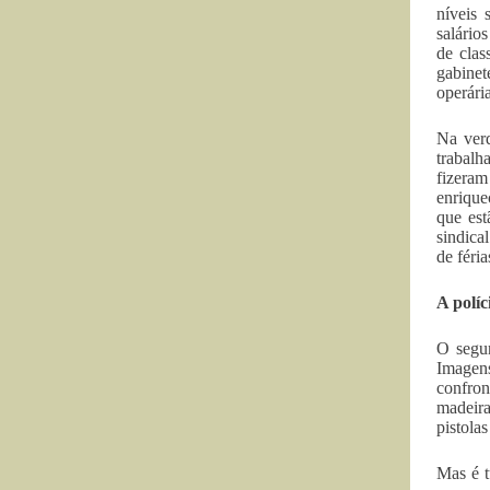
níveis 
salário
de cla
gabinet
operária
Na verd
trabalh
fizeram
enrique
que est
sindica
de féri
A políc
O segun
Imagen
confro
madeira
pistola
Mas é t