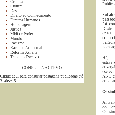
Crônica
Publica
Cultura
Destaque
Sul-afr
Direito ao Conhecimento
passado
Direitos Humanos
foi co
Homenagem
Rustenb
Justiça
(ANC, n
Mídia e Poder
conheci
Mundo
tragéd
Racismo
nomeaçã
Racismo Ambiental
Reforma Agrária
Trabalho Escravo
Há, em 
estava
enxergá
CONSULTA ACERVO
escreve
Clique aqui para consultar postagens publicadas até
ANC em
31/dez/15
.
em quat
Os sind
A rival
do Con
Constr