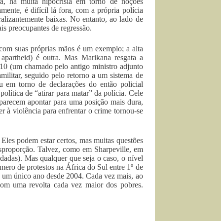
a, há muita hipocrisia em torno de noções
ente, é difícil lá fora, com a própria polícia
lizantemente baixas. No entanto, ao lado de
is preocupantes de regressão.
 com suas próprias mãos é um exemplo; a alta
apartheid) é outra. Mas Marikana resgata a
010 (um chamado pelo antigo ministro adjunto
militar, seguido pelo retorno a um sistema de
eu em torno de declarações do então policial
ítica de “atirar para matar” da polícia. Cele
 parecem apontar para uma posição mais dura,
r à violência para enfrentar o crime tornou-se
. Eles podem estar certos, mas muitas questões
sproporção. Talvez, como em Sharpeville, em
 dadas). Mas qualquer que seja o caso, o nível
mero de protestos na África do Sul entre 1º de
ra um único ano desde 2004. Cada vez mais, ao
 com uma revolta cada vez maior dos pobres.