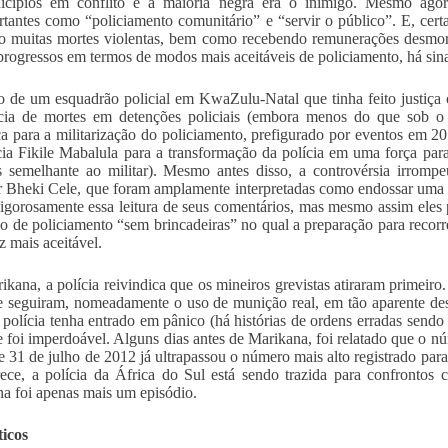
icípios em conflito e a maioria negra era o inimigo. Mesmo agor
rtantes como “policiamento comunitário” e “servir o público”. E, certam
o muitas mortes violentas, bem como recebendo remunerações desmora
progressos em termos de modos mais aceitáveis de policiamento, há sina
o de um esquadrão policial em KwaZulu-Natal que tinha feito justiça
cia de mortes em detenções policiais (embora menos do que sob o 
 para a militarização do policiamento, prefigurado por eventos em 2
cia Fikile Mabalula para a transformação da polícia em uma força para
s semelhante ao militar). Mesmo antes disso, a controvérsia irromp
r Bheki Cele, que foram amplamente interpretadas como endossar uma pol
vigorosamente essa leitura de seus comentários, mas mesmo assim eles
lo de policiamento “sem brincadeiras” no qual a preparação para recorre
z mais aceitável.
kana, a polícia reivindica que os mineiros grevistas atiraram primeiro
e seguiram, nomeadamente o uso de munição real, em tão aparente de
 polícia tenha entrado em pânico (há histórias de ordens erradas sendo
e foi imperdoável. Alguns dias antes de Marikana, foi relatado que o nú
 e 31 de julho de 2012 já ultrapassou o número mais alto registrado pa
ece, a polícia da África do Sul está sendo trazida para confrontos
a foi apenas mais um episódio.
ticos