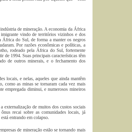
indústria de mineração. A economia da África
imigrante vindo de territórios vizinhos e dos
na África do Sul, de forma a manter os negros
mudaram. Por razões econômicas e políticas, a
otho, rodeado pela África do Sul, fortemente
r de 1994. Suas principais características têm
ado de outros minerais, e o fechamento dos
des locais, e nelas, aqueles que ainda mantêm
nto, como as minas se tornaram cada vez mais
ente empregada diminui, e numerosos mineiros
a externalização de muitos dos custos sociais
ônus recai sobre as comunidades locais, já
está entrando em colapso.
 empresas de mineração estão se tornando mais