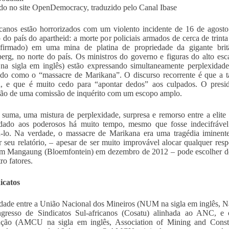
do no site OpenDemocracy, traduzido pelo Canal Ibase
icanos estão horrorizados com um violento incidente de 16 de agost
 do país do apartheid: a morte por policiais armados de cerca de trint
nfirmado) em uma mina de platina de propriedade da gigante brit
erg, no norte do país. Os ministros do governo e figuras do alto es
a sigla em inglês) estão expressando simultaneamente perplexidad
do como o “massacre de Marikana”. O discurso recorrente é que a ta
ia, e que é muito cedo para “apontar dedos” aos culpados. O pres
o de uma comissão de inquérito com um escopo amplo.
suma, uma mistura de perplexidade, surpresa e remorso entre a elit
 dado aos poderosos há muito tempo, mesmo que fosse indecifrável
-lo. Na verdade, o massacre de Marikana era uma tragédia iminente
r seu relatório, – apesar de ser muito improvável alocar qualquer resp
 Mangaung (Bloemfontein) em dezembro de 2012 – pode escolher des
ro fatores.
icatos
idade entre a União Nacional dos Mineiros (NUM na sigla em inglês, N
gresso de Sindicatos Sul-africanos (Cosatu) alinhada ao ANC, e
ução (AMCU na sigla em inglês, Association of Mining and Constr