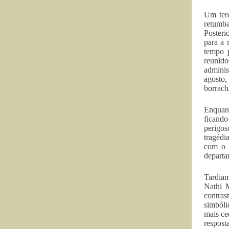
Um terc
retumba
Posteri
para a 
tempo 
reunido
adminis
agosto,
borrach
Enquant
ficando
perigo
tragédi
com o 
departa
Tardiam
Nathi 
contras
simbóli
mais ce
respos