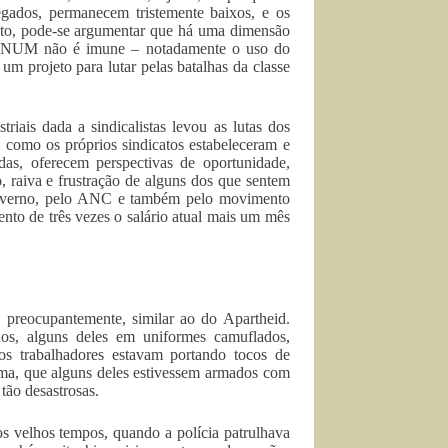
egados, permanecem tristemente baixos, e os
anto, pode-se argumentar que há uma dimensão
 o NUM não é imune – notadamente o uso do
um projeto para lutar pelas batalhas da classe
riais dada a sindicalistas levou as lutas dos
m como os próprios sindicatos estabeleceram e
as, oferecem perspectivas de oportunidade,
 raiva e frustração de alguns dos que sentem
 governo, pelo ANC e também pelo movimento
to de três vezes o salário atual mais um mês
o preocupantemente, similar ao do Apartheid.
os, alguns deles em uniformes camuflados,
s trabalhadores estavam portando tocos de
rma, que alguns deles estivessem armados com
tão desastrosas.
dos velhos tempos, quando a polícia patrulhava