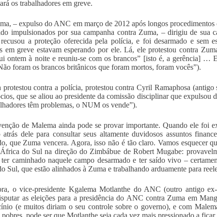
ará os trabalhadores em greve.
ma, – expulso do ANC em março de 2012 após longos procedimentos dis
ido impulsionados por sua campanha contra Zuma, – dirigiu de sua 
 recusou a proteção oferecida pela polícia, e foi desarmado e sem
s em greve estavam esperando por ele. Lá, ele protestou contra Zum
ui ontem à noite e reuniu-se com os brancos” [isto é, a gerência] … 
Não foram os brancos britânicos que foram mortos, foram vocês”).
protestou contra a polícia, protestou contra Cyril Ramaphosa (antig
cios, que se aliou ao presidente da comissão disciplinar que expulso
alhadores têm problemas, o NUM os vende”).
venção de Malema ainda pode se provar importante. Quando ele foi e
 atrás dele para consultar seus altamente duvidosos assuntos finance
do, que Zuma vencera. Agora, isso não é tão claro. Vamos esquecer q
 África do Sul na direção do Zimbábue de Robert Mugabe: provavelm
 ter caminhado naquele campo desarmado e ter saído vivo – certame
do Sul, que estão alinhados à Zuma e trabalhando arduamente para reele
ra, o vice-presidente Kgalema Motlanthe do ANC (outro antigo ex-s
disputar as eleições para a presidência do ANC contra Zuma em Ma
cínio (e muitos diriam o seu controle sobre o governo), e com Mal
s pobres, pode ser que Motlanthe seja cada vez mais pressionado a fica