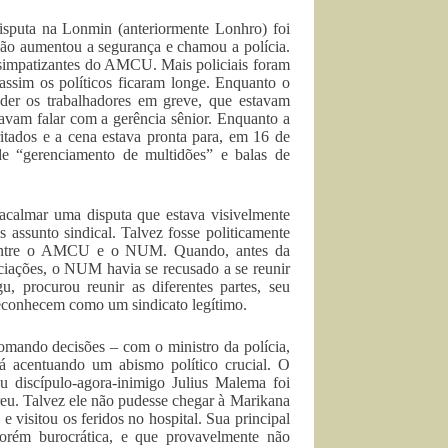
disputa na Lonmin (anteriormente Lonhro) foi
ção aumentou a segurança e chamou a polícia.
r simpatizantes do AMCU. Mais policiais foram
 assim os políticos ficaram longe. Enquanto o
er os trabalhadores em greve, que estavam
avam falar com a gerência sênior. Enquanto a
ritados e a cena estava pronta para, em 16 de
de “gerenciamento de multidões” e balas de
 acalmar uma disputa que estava visivelmente
 assunto sindical. Talvez fosse politicamente
ra entre o AMCU e o NUM. Quando, antes da
ociações, o NUM havia se recusado a se reunir
procurou reunir as diferentes partes, seu
econhecem como um sindicato legítimo.
tomando decisões – com o ministro da polícia,
 acentuando um abismo político crucial. O
eu discípulo-agora-inimigo Julius Malema foi
eu. Talvez ele não pudesse chegar à Marikana
e visitou os feridos no hospital. Sua principal
orém burocrática, e que provavelmente não