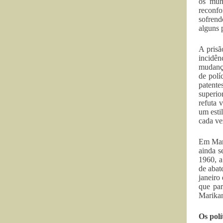
os mun
reconfo
sofrend
alguns 
A prisã
incidên
mudança
de polí
patente
superio
refuta 
um esti
cada ve
Em Mari
ainda s
1960, a
de abat
janeiro
que par
Marikan
Os polí