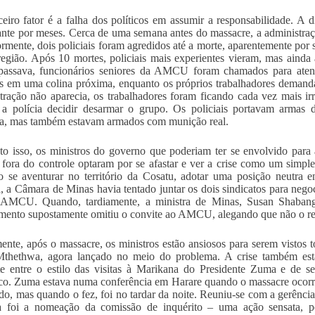
eiro fator é a falha dos políticos em assumir a responsabilidade. A 
nte por meses. Cerca de uma semana antes do massacre, a administra
ormente, dois policiais foram agredidos até a morte, aparentemente po
região. Após 10 mortes, policiais mais experientes vieram, mas ainda
passava, funcionários seniores da AMCU foram chamados para atend
s em uma colina próxima, enquanto os próprios trabalhadores demand
tração não aparecia, os trabalhadores foram ficando cada vez mais ir
 a polícia decidir desarmar o grupo. Os policiais portavam armas 
a, mas também estavam armados com munição real.
o isso, os ministros do governo que poderiam ter se envolvido para
 fora do controle optaram por se afastar e ver a crise como um simples
so se aventurar no território da Cosatu, adotar uma posição neut
a, a Câmara de Minas havia tentado juntar os dois sindicatos para neg
AMCU. Quando, tardiamente, a ministra de Minas, Susan Shabangu, 
mento supostamente omitiu o convite ao AMCU, alegando que não o r
ente, após o massacre, os ministros estão ansiosos para serem vistos 
Mthethwa, agora lançado no meio do problema. A crise também está
te entre o estilo das visitas à Marikana do Presidente Zuma e de s
co. Zuma estava numa conferência em Harare quando o massacre ocorr
do, mas quando o fez, foi no tardar da noite. Reuniu-se com a gerência 
ta foi a nomeação da comissão de inquérito – uma ação sensata, p