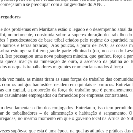
 começaram a se preocupar com a longevidade do ANC.
regadores
e dos problemas em Marikana estão o legado e o desempenho atual da 
foi, notoriamente, construída sobre a superexploração do trabalho do 
ões [ pseudoestados de base tribal criados pelo regime do apartheid 
s bairros e terras brancas]. Aos poucos, a partir de 1970, as coisas 
obra estrangeira foi em grande parte eliminada (ou, no caso do Les
a). Isto pressagiou uma nova paisagem mineira, que ganhou força a parti
ma queda maciça na mineração de ouro, a ascensão da platina ao l
dos nos quais trabalhadores migrantes eram enclausurados à força.
ada vez mais, as minas tiram as suas forças de trabalho das comunida
s com os antigos bantustões residem em quintais e barracos. Entreta
vas em capital, a proporção da força de trabalho que é permanentem
ra casualmente empregados ou fornecidos por empresas contratantes.
 deve lamentar o fim dos conjugados. Entretanto, isso tem permitido 
ar de trabalhadores – de alimentação e habitação à saneamento. O 
rregadas, no mesmo momento em que o governo local na África do Sul 
vezes supõe-se que esta é uma época na qual as atitudes e práticas das