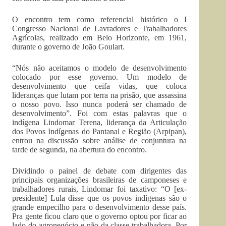
O encontro tem como referencial histórico o I
Congresso Nacional de Lavradores e Trabalhadores
Agrícolas, realizado em Belo Horizonte, em 1961,
durante o governo de João Goulart.
“Nós não aceitamos o modelo de desenvolvimento
colocado por esse governo. Um modelo de
desenvolvimento que ceifa vidas, que coloca
lideranças que lutam por terra na prisão, que assassina
o nosso povo. Isso nunca poderá ser chamado de
desenvolvimento”. Foi com estas palavras que o
indígena Lindomar Terena, liderança da Articulação
dos Povos Indígenas do Pantanal e Região (Arpipan),
entrou na discussão sobre análise de conjuntura na
tarde de segunda, na abertura do encontro.
Dividindo o painel de debate com dirigentes das
principais organizações brasileiras de camponeses e
trabalhadores rurais, Lindomar foi taxativo: “O [ex-
presidente] Lula disse que os povos indígenas são o
grande empecilho para o desenvolvimento desse país.
Pra gente ficou claro que o governo optou por ficar ao
lado do agronegócio e não da classe trabalhadora. Por