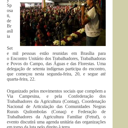
y
Sp
osa
ti,
de
Br
asíl
ia
Set
e mil pessoas estão reunidas em Brasília para
o Encontro Unitário dos Trabalhadores, Trabalhadoras
e Povos do Campo, das Águas e das Florestas. Uma
delegação de setenta indígenas participa do encontro,
que começou nesta segunda-feira, 20, e segue até
quarta-feira, 22.
Organizado pelos movimentos sociais que compõem a
Via Campesina, e pela Confederação dos
Trabalhadores da Agricultura (Contag), Coordenação
Nacional de Articulação das Comunidades Negras
Rurais Quilombolas (Conaq) e Federação de
Trabalhadores da Agricultura Familiar (Fetraf), o
evento discutirá uma agenda unitária das organizações
em torno da luta pelo direito à terra.