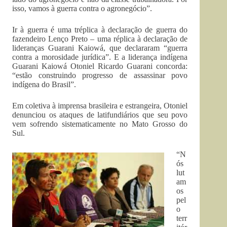
isso, vamos à guerra contra o agronegócio”.
Ir à guerra é uma tréplica à declaração de guerra do
fazendeiro Lenço Preto – uma réplica à declaração de
lideranças Guarani Kaiowá, que declararam “guerra
contra a morosidade jurídica”. E a liderança indígena
Guarani Kaiowá Otoniel Ricardo Guarani concorda:
“estão construindo progresso de assassinar povo
indígena do Brasil”.
Em coletiva à imprensa brasileira e estrangeira, Otoniel
denunciou os ataques de latifundiários que seu povo
vem sofrendo sistematicamente no Mato Grosso do
Sul.
“N
ós
lut
am
os
pel
o
terr