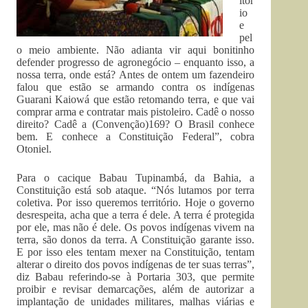
itór
io
e
pel
o meio ambiente. Não adianta vir aqui bonitinho
defender progresso de agronegócio – enquanto isso, a
nossa terra, onde está? Antes de ontem um fazendeiro
falou que estão se armando contra os indígenas
Guarani Kaiowá que estão retomando terra, e que vai
comprar arma e contratar mais pistoleiro. Cadê o nosso
direito? Cadê a (Convenção)169? O Brasil conhece
bem. E conhece a Constituição Federal”, cobra
Otoniel.
Para o cacique Babau Tupinambá, da Bahia, a
Constituição está sob ataque. “Nós lutamos por terra
coletiva. Por isso queremos território. Hoje o governo
desrespeita, acha que a terra é dele. A terra é protegida
por ele, mas não é dele. Os povos indígenas vivem na
terra, são donos da terra. A Constituição garante isso.
E por isso eles tentam mexer na Constituição, tentam
alterar o direito dos povos indígenas de ter suas terras”,
diz Babau referindo-se à Portaria 303, que permite
proibir e revisar demarcações, além de autorizar a
implantação de unidades militares, malhas viárias e