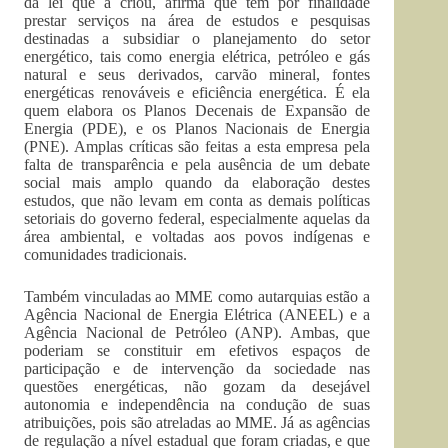
da lei que a criou, afirma que tem por finalidade
prestar serviços na área de estudos e pesquisas
destinadas a subsidiar o planejamento do setor
energético, tais como energia elétrica, petróleo e gás
natural e seus derivados, carvão mineral, fontes
energéticas renováveis e eficiência energética. É ela
quem elabora os Planos Decenais de Expansão de
Energia (PDE), e os Planos Nacionais de Energia
(PNE). Amplas críticas são feitas a esta empresa pela
falta de transparência e pela ausência de um debate
social mais amplo quando da elaboração destes
estudos, que não levam em conta as demais políticas
setoriais do governo federal, especialmente aquelas da
área ambiental, e voltadas aos povos indígenas e
comunidades tradicionais.
Também vinculadas ao MME como autarquias estão a
Agência Nacional de Energia Elétrica (ANEEL) e a
Agência Nacional de Petróleo (ANP). Ambas, que
poderiam se constituir em efetivos espaços de
participação e de intervenção da sociedade nas
questões energéticas, não gozam da desejável
autonomia e independência na condução de suas
atribuições, pois são atreladas ao MME. Já as agências
de regulação a nível estadual que foram criadas, e que