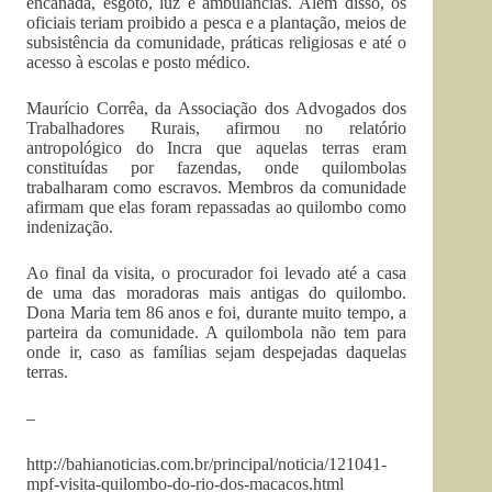
encanada, esgoto, luz e ambulâncias. Além disso, os
oficiais teriam proibido a pesca e a plantação, meios de
subsistência da comunidade, práticas religiosas e até o
acesso à escolas e posto médico.
Maurício Corrêa, da Associação dos Advogados dos
Trabalhadores Rurais, afirmou no relatório
antropológico do Incra que aquelas terras eram
constituídas por fazendas, onde quilombolas
trabalharam como escravos. Membros da comunidade
afirmam que elas foram repassadas ao quilombo como
indenização.
Ao final da visita, o procurador foi levado até a casa
de uma das moradoras mais antigas do quilombo.
Dona Maria tem 86 anos e foi, durante muito tempo, a
parteira da comunidade. A quilombola não tem para
onde ir, caso as famílias sejam despejadas daquelas
terras.
–
http://bahianoticias.com.br/principal/noticia/121041-
mpf-visita-quilombo-do-rio-dos-macacos.html