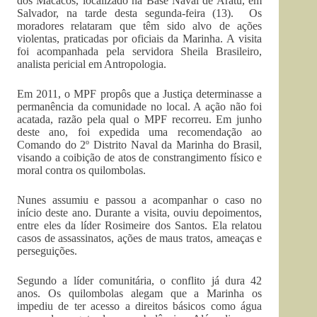
dos Macacos, localizado na Base Naval de Aratu, em
Salvador, na tarde desta segunda-feira (13). Os
moradores relataram que têm sido alvo de ações
violentas, praticadas por oficiais da Marinha. A visita
foi acompanhada pela servidora Sheila Brasileiro,
analista pericial em Antropologia.
Em 2011, o MPF propôs que a Justiça determinasse a
permanência da comunidade no local. A ação não foi
acatada, razão pela qual o MPF recorreu. Em junho
deste ano, foi expedida uma recomendação ao
Comando do 2º Distrito Naval da Marinha do Brasil,
visando a coibição de atos de constrangimento físico e
moral contra os quilombolas.
Nunes assumiu e passou a acompanhar o caso no
início deste ano. Durante a visita, ouviu depoimentos,
entre eles da líder Rosimeire dos Santos. Ela relatou
casos de assassinatos, ações de maus tratos, ameaças e
perseguições.
Segundo a líder comunitária, o conflito já dura 42
anos. Os quilombolas alegam que a Marinha os
impediu de ter acesso a direitos básicos como água