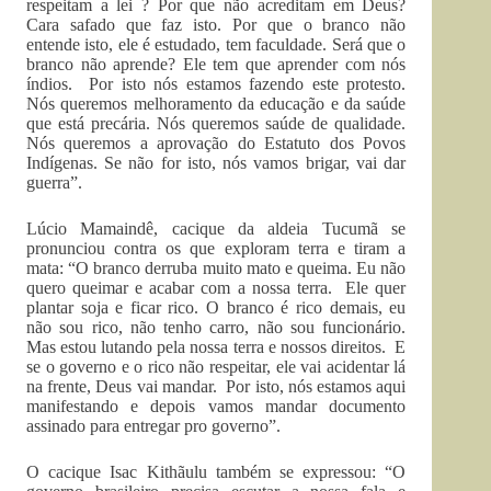
respeitam a lei ? Por que não acreditam em Deus?
Cara safado que faz isto. Por que o branco não
entende isto, ele é estudado, tem faculdade. Será que o
branco não aprende? Ele tem que aprender com nós
índios. Por isto nós estamos fazendo este protesto.
Nós queremos melhoramento da educação e da saúde
que está precária. Nós queremos saúde de qualidade.
Nós queremos a aprovação do Estatuto dos Povos
Indígenas. Se não for isto, nós vamos brigar, vai dar
guerra”.
Lúcio Mamaindê, cacique da aldeia Tucumã se
pronunciou contra os que exploram terra e tiram a
mata: “O branco derruba muito mato e queima. Eu não
quero queimar e acabar com a nossa terra. Ele quer
plantar soja e ficar rico. O branco é rico demais, eu
não sou rico, não tenho carro, não sou funcionário.
Mas estou lutando pela nossa terra e nossos direitos. E
se o governo e o rico não respeitar, ele vai acidentar lá
na frente, Deus vai mandar. Por isto, nós estamos aqui
manifestando e depois vamos mandar documento
assinado para entregar pro governo”.
O cacique Isac Kithãulu também se expressou: “O