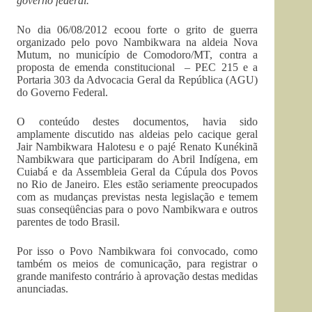
governo federal.
No dia 06/08/2012 ecoou forte o grito de guerra
organizado pelo povo Nambikwara na aldeia Nova
Mutum, no município de Comodoro/MT, contra a
proposta de emenda constitucional – PEC 215 e a
Portaria 303 da Advocacia Geral da República (AGU)
do Governo Federal.
O conteúdo destes documentos, havia sido
amplamente discutido nas aldeias pelo cacique geral
Jair Nambikwara Halotesu e o pajé Renato Kunékinã
Nambikwara que participaram do Abril Indígena, em
Cuiabá e da Assembleia Geral da Cúpula dos Povos
no Rio de Janeiro. Eles estão seriamente preocupados
com as mudanças previstas nesta legislação e temem
suas conseqüências para o povo Nambikwara e outros
parentes de todo Brasil.
Por isso o Povo Nambikwara foi convocado, como
também os meios de comunicação, para registrar o
grande manifesto contrário à aprovação destas medidas
anunciadas.