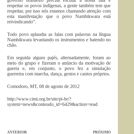
governo brasileiro precisa escutar a nossa fala e
respeitar os povos indígenas, a gente também tem que
respeitar, por isso nós estamos chamando atenção com
esta manifestação que o povo Nambikwara está
reivindicando”.
Todo povo aplaudia as falas com palavras na língua
Nambikwara levantando os instrumentos e batendo no
chão.
Em seguida alguns pajés, alternadamente, foram ao
meio do grupo e fizeram o anúncio da motivação de
guerra e, em conjunto, o povo fez a simulação
guerreira com marcha, dança, gestos e cantos próprios.
Comodoro, MT, 08 de agosto de 2012
http://www.cimi.org.br/site/pt-br/?
system=news&conteudo_id=6429&action=read
ANTERIOR
PRÓXIMO