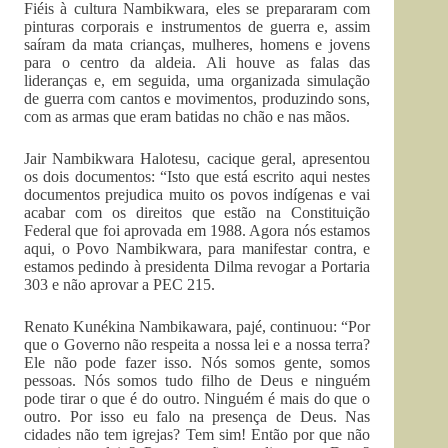
Fiéis à cultura Nambikwara, eles se prepararam com
pinturas corporais e instrumentos de guerra e, assim
saíram da mata crianças, mulheres, homens e jovens
para o centro da aldeia. Ali houve as falas das
lideranças e, em seguida, uma organizada simulação
de guerra com cantos e movimentos, produzindo sons,
com as armas que eram batidas no chão e nas mãos.
Jair Nambikwara Halotesu, cacique geral, apresentou
os dois documentos: “Isto que está escrito aqui nestes
documentos prejudica muito os povos indígenas e vai
acabar com os direitos que estão na Constituição
Federal que foi aprovada em 1988. Agora nós estamos
aqui, o Povo Nambikwara, para manifestar contra, e
estamos pedindo à presidenta Dilma revogar a Portaria
303 e não aprovar a PEC 215.
Renato Kunékina Nambikawara, pajé, continuou: “Por
que o Governo não respeita a nossa lei e a nossa terra?
Ele não pode fazer isso. Nós somos gente, somos
pessoas. Nós somos tudo filho de Deus e ninguém
pode tirar o que é do outro. Ninguém é mais do que o
outro. Por isso eu falo na presença de Deus. Nas
cidades não tem igrejas? Tem sim! Então por que não