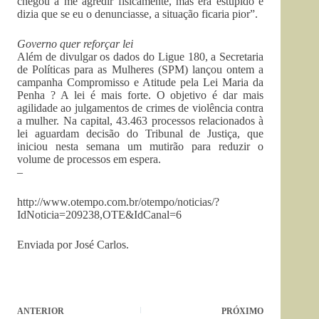
chegou a me agredir fisicamente, mas era estúpido e
dizia que se eu o denunciasse, a situação ficaria pior”.
Governo quer reforçar lei
Além de divulgar os dados do Ligue 180, a Secretaria
de Políticas para as Mulheres (SPM) lançou ontem a
campanha Compromisso e Atitude pela Lei Maria da
Penha ? A lei é mais forte. O objetivo é dar mais
agilidade ao julgamentos de crimes de violência contra
a mulher. Na capital, 43.463 processos relacionados à
lei aguardam decisão do Tribunal de Justiça, que
iniciou nesta semana um mutirão para reduzir o
volume de processos em espera.
–
http://www.otempo.com.br/otempo/noticias/?
IdNoticia=209238,OTE&IdCanal=6
Enviada por José Carlos.
ANTERIOR
PRÓXIMO