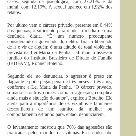
casos, seguida da psicológica, com 27,21%, e da
moral, com 12,19%. A sexual aparece em 1,92% dos
relatos.
Por último vem o cárcere privado, presente em 0,44%
das queixas, o suficiente para render a média de uma
denúncia diária. “É um número preocupante
considerando a gravidade do delito. Tirar a liberdade
de ir e vir de alguém é uma atitude de total violência,
prevista na Lei Maria da Penha”, afirmou o assessor
jurídico do Instituto Brasileiro de Direito de Família
(IBDFAM), Ronner Botelho.
Segundo ele, ao denunciar, o agressor é preso em
flagrante e pode pegar pena de três meses a três anos,
conforme a Lei Maria da Penha. “O cárcere privado,
somado a outros crimes como a agressão, complica
ainda mais a situação do autor”, explicou Botelho. Ele
alerta para a importância de os vizinhos e familiares
desconfiarem de um sumiço da mulher ou
comportamento estranho para, então, denunciarem.
O levantamento mostrou que 70% das agressões são
praticadas pelos maridos das vítimas. Esse dado sobe