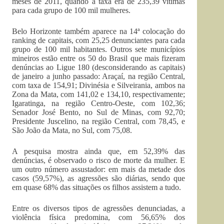
meses de 2011, quando a taxa era de 235,39 vítimas
para cada grupo de 100 mil mulheres.
Belo Horizonte também aparece na 14ª colocação do
ranking de capitais, com 25,25 denunciantes para cada
grupo de 100 mil habitantes. Outros sete municípios
mineiros estão entre os 50 do Brasil que mais fizeram
denúncias ao Ligue 180 (desconsiderando as capitais)
de janeiro a junho passado: Araçaí, na região Central,
com taxa de 154,91; Divinésia e Silveirania, ambos na
Zona da Mata, com 141,02 e 134,10, respectivamente;
Igaratinga, na região Centro-Oeste, com 102,36;
Senador José Bento, no Sul de Minas, com 92,70;
Presidente Juscelino, na região Central, com 78,45, e
São João da Mata, no Sul, com 75,08.
A pesquisa mostra ainda que, em 52,39% das
denúncias, é observado o risco de morte da mulher. E
um outro número assustador: em mais da metade dos
casos (59,57%), as agressões são diárias, sendo que
em quase 68% das situações os filhos assistem a tudo.
Entre os diversos tipos de agressões denunciadas, a
violência física predomina, com 56,65% dos