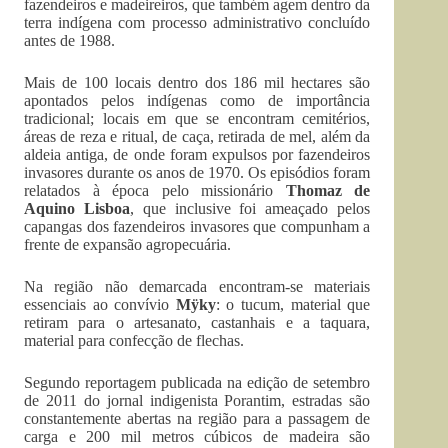
fazendeiros e madeireiros, que também agem dentro da
terra indígena com processo administrativo concluído
antes de 1988.
Mais de 100 locais dentro dos 186 mil hectares são
apontados pelos indígenas como de importância
tradicional; locais em que se encontram cemitérios,
áreas de reza e ritual, de caça, retirada de mel, além da
aldeia antiga, de onde foram expulsos por fazendeiros
invasores durante os anos de 1970. Os episódios foram
relatados à época pelo missionário
Thomaz de
Aquino Lisboa
, que inclusive foi ameaçado pelos
capangas dos fazendeiros invasores que compunham a
frente de expansão agropecuária.
Na região não demarcada encontram-se materiais
essenciais ao convívio
Mÿky
: o tucum, material que
retiram para o artesanato, castanhais e a taquara,
material para confecção de flechas.
Segundo reportagem publicada na edição de setembro
de 2011 do jornal indigenista Porantim, estradas são
constantemente abertas na região para a passagem de
carga e 200 mil metros cúbicos de madeira são