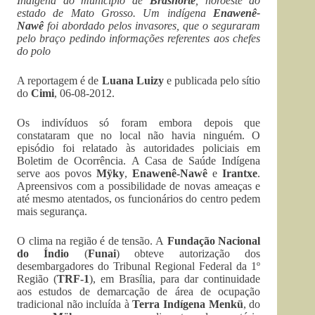
Indígena do município de
Brasnorte
, noroeste do
estado de Mato Grosso. Um indígena
Enawenê-
Nawê
foi abordado pelos invasores, que o seguraram
pelo braço pedindo informações referentes aos chefes
do polo
A reportagem é de
Luana Luizy
e publicada pelo sítio
do
Cimi
, 06-08-2012.
Os indivíduos só foram embora depois que
constataram que no local não havia ninguém. O
episódio foi relatado às autoridades policiais em
Boletim de Ocorrência. A Casa de Saúde Indígena
serve aos povos
Mÿky
,
Enawenê-Nawê
e
Irantxe
.
Apreensivos com a possibilidade de novas ameaças e
até mesmo atentados, os funcionários do centro pedem
mais segurança.
O clima na região é de tensão. A
Fundação Nacional
do Índio
(
Funai
) obteve autorização dos
desembargadores do Tribunal Regional Federal da 1º
Região (
TRF-1
), em Brasília, para dar continuidade
aos estudos de demarcação de área de ocupação
tradicional não incluída à
Terra Indígena Menkü
, do