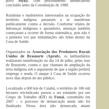
povo
Mÿky
, com procedimento demarcatório
concluído antes da Constituição de 1988.
Ruralistas e madeireiros interessados na ocupação do
território indígena passaram a se manifestar
publicamente contra a decisão. Conforme relatos de
lideranças indígenas e apoiadores, ameaças também
começaram a ocorrer de forma sistemática, pois não é
a primeira vez que intimidações são feitas dentro da
Casa de Saúde.
Organizados na
Associação dos Produtores Rurais
Unidos de Brasnorte
(
Aprub
), os latifundiários
realizaram manifestação no dia 14 de julho, pelas ruas
de Brasnorte, contra o que chamam de ampliação da
terra indígena sob o argumento de que a região perderá
emprego e renda. O ataque à Casa de Saúde ocorreu
nove dias depois do ato público.
Localizado a 600 km de Cuiabá, o território de 186 mil
hectares reivindicado passou a ser estudado por um
Grupo de Trabalho (
GT
) da
Funai
, constituído em
2007 – o processo de demarcação ainda não foi
finalizado. Nessa área não demarcada atuam