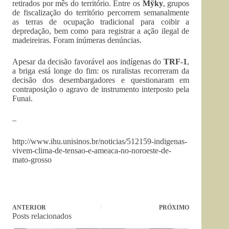
retirados por mês do território. Entre os
Mÿky
, grupos
de fiscalização do território percorrem semanalmente
as terras de ocupação tradicional para coibir a
depredação, bem como para registrar a ação ilegal de
madeireiras. Foram inúmeras denúncias.
Apesar da decisão favorável aos indígenas do
TRF-1
,
a briga está longe do fim: os ruralistas recorreram da
decisão dos desembargadores e questionaram em
contraposição o agravo de instrumento interposto pela
Funai.
–
http://www.ihu.unisinos.br/noticias/512159-indigenas-
vivem-clima-de-tensao-e-ameaca-no-noroeste-de-
mato-grosso
ANTERIOR
PRÓXIMO
Posts relacionados