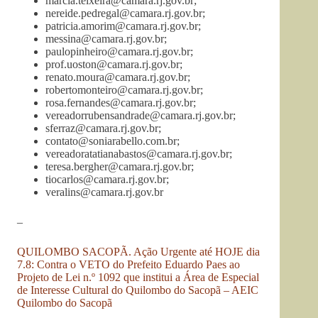
marcia.teixeira@camara.rj.gov.br
;
nereide.pedregal@camara.rj.gov.br
;
patricia.amorim@camara.rj.gov.br
;
messina@camara.rj.gov.br
;
paulopinheiro@camara.rj.gov.br
;
prof.uoston@camara.rj.gov.br
;
renato.moura@camara.rj.gov.br
;
robertomonteiro@camara.rj.gov.br
;
rosa.fernandes@camara.rj.gov.br
;
vereadorrubensandrade@camara.rj.gov.br
;
sferraz@camara.rj.gov.br
;
contato@soniarabello.com.br
;
vereadoratatianabastos@camara.rj.gov.br
;
teresa.bergher@camara.rj.gov.br
;
tiocarlos@camara.rj.gov.br
;
veralins@camara.rj.gov.br
–
QUILOMBO SACOPÃ. Ação Urgente até HOJE dia
7.8: Contra o VETO do Prefeito Eduardo Paes ao
Projeto de Lei n.º 1092 que institui a Área de Especial
de Interesse Cultural do Quilombo do Sacopã – AEIC
Quilombo do Sacopã