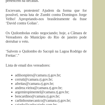
pertencem há décadas.
Escrevam, protestem! Ajudem da forma que for
possível, nesta luta de Zumbi contra Domingos Jorge
Velho! Apropriando-nos brasileiramente da frase
‘David contra Golias’.
Os Quilombolas estão negociando; hoje, a Câmara de
Vereadores do Município do Rio de janeiro pode
derrubar o veto.
‘Salvem o Quilombo do Sacopã na Lagoa Rodrigo de
Freitas’.”
Lista de email dos vereadores:
adilsonpires@camara.rj.gov.br
;
cerruti@camara.rj.gov.br
;
afreitas@camara.rj.gov.br
;
andrea.vieira@camara.rj.gov.br
;
argemiropimentel@camara.rj.gov.br
;
bencardino@camara.rj.gov.br
;
carlinhosmecanico@camara.rj.gov.br
;
caiado@carlocaiado.com.br
;