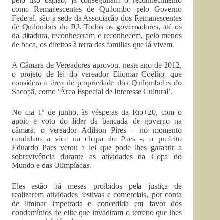
pelo uso capião, já conseguiram o reconhecimento
como Remanescentes de Quilombo pelo Governo
Federal, são a sede da Associação dos Remanescentes
de Quilombos do RJ. Todos os governadores, até os
da ditadura, reconheceram e reconhecem, pelo menos
de boca, os direitos à terra das familias que lá vivem.
A Câmara de Vereadores aprovou, neste ano de 2012,
o projeto de lei do vereador Eliomar Coelho, que
considera a área de propriedade dos Quilombolas do
Sacopã, como ‘Área Especial de Interesse Cultural’.
No dia 1º de junho, às vésperas da Rio+20, com o
apoio e voto do líder da bancada de governo na
câmara, o vereador Adilson Pires – no momento
candidato a vice na chapa do Paes -, o prefeito
Eduardo Paes vetou a lei que pode lhes garantir a
sobrevivência durante as atividades da Copa do
Mundo e das Olimpíadas.
Eles estão há meses proibidos pela justiça de
realizarem atividades festivas e comerciais, por conta
de liminar impetrada e concedida em favor dos
condomínios de elite que invadiram o terreno que lhes