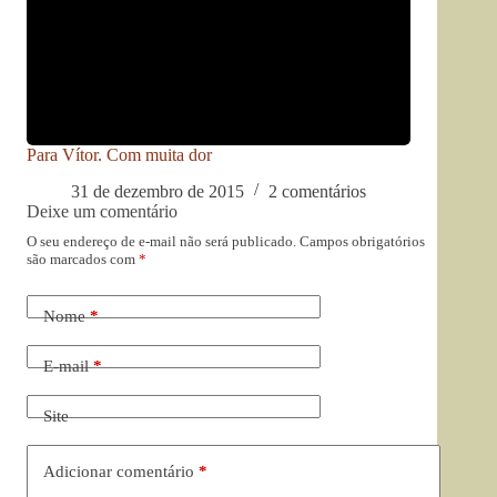
Para Vítor. Com muita dor
31 de dezembro de 2015
2 comentários
Deixe um comentário
O seu endereço de e-mail não será publicado.
Campos obrigatórios
são marcados com
*
Nome
*
E-mail
*
Site
Adicionar comentário
*