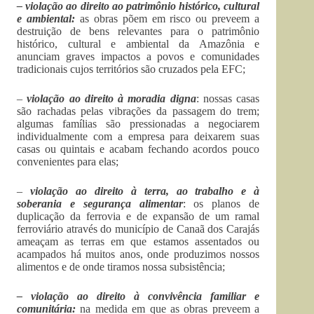
– violação ao direito ao patrimônio histórico, cultural
e ambiental:
as obras põem em risco ou preveem a
destruição de bens relevantes para o patrimônio
histórico, cultural e ambiental da Amazônia e
anunciam graves impactos a povos e comunidades
tradicionais cujos territórios são cruzados pela EFC;
–
violação ao
direito à moradia digna
: nossas casas
são rachadas pelas vibrações da passagem do trem;
algumas famílias são pressionadas a negociarem
individualmente com a empresa para deixarem suas
casas ou quintais e acabam fechando acordos pouco
convenientes para elas;
–
violação ao
direito à terra, ao trabalho e à
soberania e segurança alimentar
: os planos de
duplicação da ferrovia e de expansão de um ramal
ferroviário através do município de Canaã dos Carajás
ameaçam as terras em que estamos assentados ou
acampados há muitos anos, onde produzimos nossos
alimentos e de onde tiramos nossa subsistência;
– violação ao direito à convivência familiar e
comunitária:
na medida em que as obras preveem a