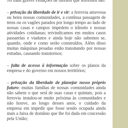
As mais graves violações de direitos que sofremos são:
–
privação da liberdade de ir e vir
: a ferrovia atravessa
ou beira nossas comunidades, a contínua passagem de
trens ou os vagões parados por longo tempo ao lado de
nossas casas e campos impedem o trânsito e nossas
atividades cotidianas; reivindicamos em muitos casos
passarelas e viadutos e ainda hoje não sabemos se,
quando, onde e como serão construídos. Além disso
muitas máquinas pesadas estão transitando por nossas
estradas, causando transtornos;
–
falta de acesso à informação
sobre os planos da
empresa e do governo em nossos territórios;
–
privação da liberdade de planejar nosso próprio
futuro
: muitas famílias de nossas comunidades ainda
não sabem o que será de suas casas e quintais, pois a
ferrovia instalou-se muito próxima às comunidades e
não houve, ao longo desses anos, o cuidado da
empresa em impedir que fosse sendo ocupada ainda
mais a faixa de domínio que lhe foi dada em concessão
pela União;