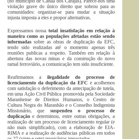
(no município de Canaã dos Carajás). Parece-nos uma
violação grave do único direito que sobrou para as
comunidades: organizar-se para mudar a situação
injusta imposta a eles e propor alternativas.
Expressamos nossa
total insatisfação em relação à
maneira como as populações afetadas estão sendo
informadas
sobre as obras de duplicação da EFC,
tendo sido realizadas até o momento apenas três
reuniões publicas a respeito. Também em relação à
abertura das novas minas e da construção do novo
ramal ferroviário, a comunicação tem sido insuficiente.
Reafirmamos a
ilegalidade do processo de
licenciamento da duplicação da EFC
e acolhemos
com satisfação o deferimento da antecipação de tutela,
em uma Ação Civil Pública promovida pela Sociedade
Maranhense de Direitos Humanos, o Centro de
Cultura Negra do Maranhão e o Conselho Indigenista
Missionário, que
suspendeu o processo de
duplicação
e determinou, entre outras obrigações, a
realização de um processo de licenciamento regular (e
não mais simplificado), com a elaboração de EIA-
RIMA e a realização de audiências públicas em todos
os 27 (vinte e sete) municípios impactados.