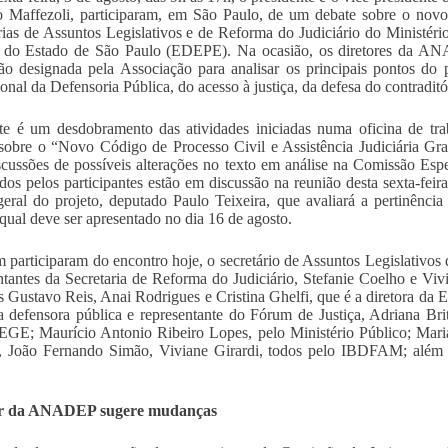
 Maffezoli, participaram, em São Paulo, de um debate sobre o novo
rias de Assuntos Legislativos e de Reforma do Judiciário do Ministéri
a do Estado de São Paulo (EDEPE). Na ocasião, os diretores da AN
o designada pela Associação para analisar os principais pontos do
cional da Defensoria Pública, do acesso à justiça, da defesa do contradit
e é um desdobramento das atividades iniciadas numa oficina de tra
 sobre o “Novo Código de Processo Civil e Assistência Judiciária Grat
scussões de possíveis alterações no texto em análise na Comissão Esp
dos pelos participantes estão em discussão na reunião desta sexta-fei
-geral do projeto, deputado Paulo Teixeira, que avaliará a pertinência
o qual deve ser apresentado no dia 16 de agosto.
participaram do encontro hoje, o secretário de Assuntos Legislativos d
ntantes da Secretaria de Reforma do Judiciário, Stefanie Coelho e Vi
s Gustavo Reis, Anai Rodrigues e Cristina Ghelfi, que é a diretora da 
a defensora pública e representante do Fórum de Justiça, Adriana Brit
; Maurício Antonio Ribeiro Lopes, pelo Ministério Público; Maria B
, João Fernando Simão, Viviane Girardi, todos pelo IBDFAM; além d
r da ANADEP sugere mudanças