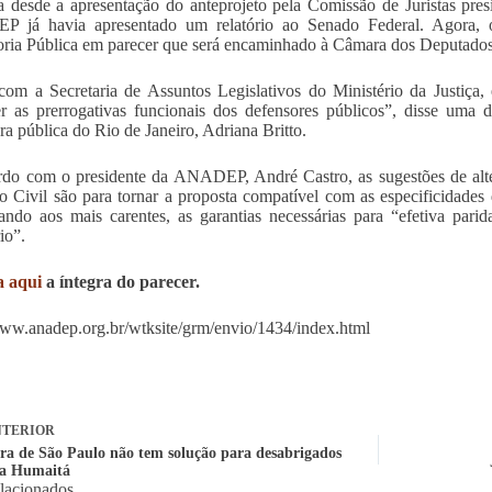
 desde a apresentação do anteprojeto pela Comissão de Juristas pre
 já havia apresentado um relatório ao Senado Federal. Agora, o
ria Pública em parecer que será encaminhado à Câmara dos Deputados
com a Secretaria de Assuntos Legislativos do Ministério da Justiça
r as prerrogativas funcionais dos defensores públicos”, disse um
ra pública do Rio de Janeiro, Adriana Britto.
do com o presidente da ANADEP, André Castro, as sugestões de alte
o Civil são para tornar a proposta compatível com as especificidades
ando aos mais carentes, as garantias necessárias para “efetiva pa
io”.
a aqui
a íntegra do parecer.
www.anadep.org.br/wtksite/grm/envio/1434/index.html
TERIOR
ura de São Paulo não tem solução para desabrigados
la Humaitá
elacionados