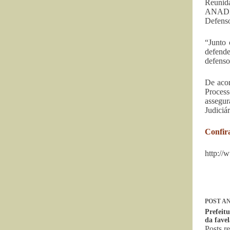
Reunida
ANADEP
Defenso
“Junto 
defende
defenso
De acor
Process
assegur
Judiciár
Confir
http://
POST
AN
Prefeit
da fave
Posts r