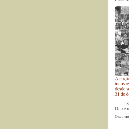
Atenção
todos o
desde se
31 de d
3
Deixe 
O seu en