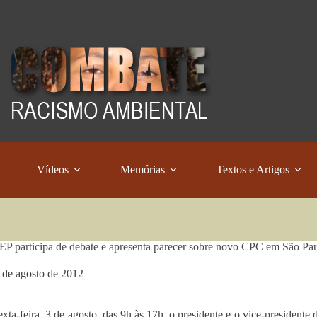
Vídeos
Memórias
Textos e Artigos
participa de debate e apresenta parecer sobre novo CPC em São Pa
 de agosto de 2012
exta-feira, 3 de agosto, das 9h às 17h, o presidente e o vice-presiden