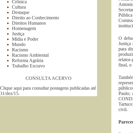
Crônica
Antonio
Cultura
Secreta
Destaque
Públic
Direito ao Conhecimento
Comissã
Direitos Humanos
institu
Homenagem
Justiça
O debat
Mídia e Poder
Justiça
Mundo
para di
Racismo
produzi
Racismo Ambiental
relator
Reforma Agrária
final, 
Trabalho Escravo
Também 
CONSULTA ACERVO
represe
Clique aqui para consultar postagens publicadas até
público
31/dez/15
.
Paulo; 
CONDEGE
Tartuce
civil.
Parece