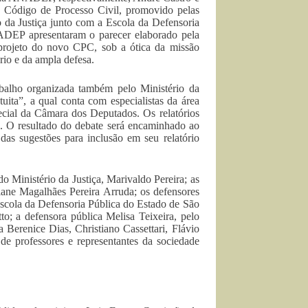
 Código de Processo Civil, promovido pelas
o da Justiça junto com a Escola da Defensoria
ADEP apresentaram o parecer elaborado pela
 projeto do novo CPC, sob a ótica da missão
ório e da ampla defesa.
balho organizada também pelo Ministério da
uita”, a qual conta com especialistas da área
ecial da Câmara dos Deputados. Os relatórios
ra. O resultado do debate será encaminhado ao
 das sugestões para inclusão em seu relatório
o Ministério da Justiça, Marivaldo Pereira; as
viane Magalhães Pereira Arruda; os defensores
Escola da Defensoria Pública do Estado de São
to; a defensora pública Melisa Teixeira, pelo
erenice Dias, Christiano Cassettari, Flávio
e professores e representantes da sociedade