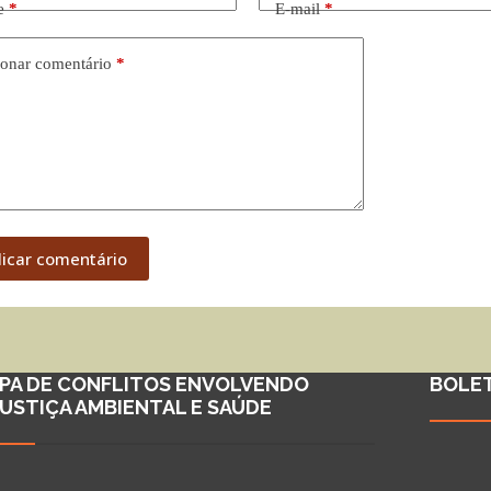
e
*
E-mail
*
onar comentário
*
licar comentário
PA DE CONFLITOS ENVOLVENDO
BOLE
JUSTIÇA AMBIENTAL E SAÚDE