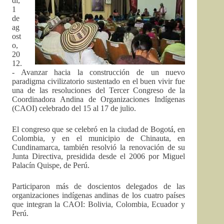
di,
1
de
ag
ost
o,
20
12.
- Avanzar hacia la construcción de un nuevo
paradigma civilizatorio sustentado en el buen vivir fue
una de las resoluciones del Tercer Congreso de la
Coordinadora Andina de Organizaciones Indígenas
(CAOI) celebrado del 15 al 17 de julio.
El congreso que se celebró en la ciudad de Bogotá, en
Colombia, y en el municipio de Chinauta, en
Cundinamarca, también resolvió la renovación de su
Junta Directiva, presidida desde el 2006 por Miguel
Palacín Quispe, de Perú.
Participaron más de doscientos delegados de las
organizaciones indígenas andinas de los cuatro países
que integran la CAOI: Bolivia, Colombia, Ecuador y
Perú.