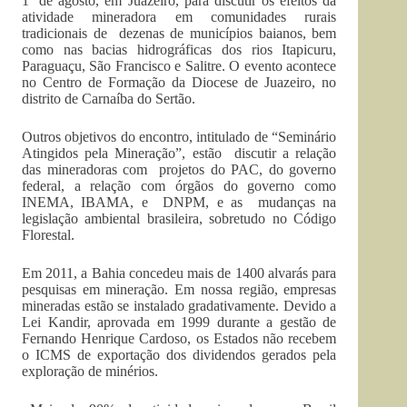
1º de agosto, em Juazeiro, para discutir os efeitos da
atividade mineradora em comunidades rurais
tradicionais de dezenas de municípios baianos, bem
como nas bacias hidrográficas dos rios Itapicuru,
Paraguaçu, São Francisco e Salitre. O evento acontece
no Centro de Formação da Diocese de Juazeiro, no
distrito de Carnaíba do Sertão.
Outros objetivos do encontro, intitulado de “Seminário
Atingidos pela Mineração”, estão discutir a relação
das mineradoras com projetos do PAC, do governo
federal, a relação com órgãos do governo como
INEMA, IBAMA, e DNPM, e as mudanças na
legislação ambiental brasileira, sobretudo no Código
Florestal.
Em 2011, a Bahia concedeu mais de 1400 alvarás para
pesquisas em mineração. Em nossa região, empresas
mineradas estão se instalado gradativamente. Devido a
Lei Kandir, aprovada em 1999 durante a gestão de
Fernando Henrique Cardoso, os Estados não recebem
o ICMS de exportação dos dividendos gerados pela
exploração de minérios.