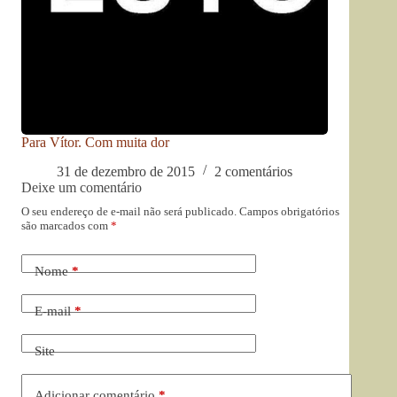
Para Vítor. Com muita dor
31 de dezembro de 2015
2 comentários
Deixe um comentário
O seu endereço de e-mail não será publicado.
Campos obrigatórios
são marcados com
*
Nome
*
E-mail
*
Site
Adicionar comentário
*