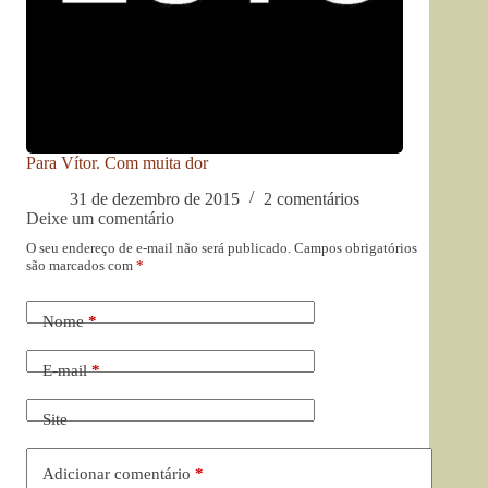
Para Vítor. Com muita dor
31 de dezembro de 2015
2 comentários
Deixe um comentário
O seu endereço de e-mail não será publicado.
Campos obrigatórios
são marcados com
*
Nome
*
E-mail
*
Site
Adicionar comentário
*