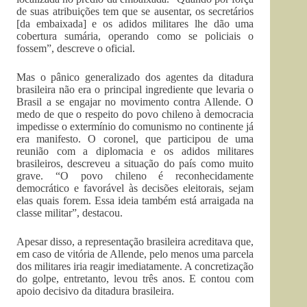
de suas atribuições tem que se ausentar, os secretários
[da embaixada] e os adidos militares lhe dão uma
cobertura sumária, operando como se policiais o
fossem”, descreve o oficial.
Mas o pânico generalizado dos agentes da ditadura
brasileira não era o principal ingrediente que levaria o
Brasil a se engajar no movimento contra Allende. O
medo de que o respeito do povo chileno à democracia
impedisse o extermínio do comunismo no continente já
era manifesto. O coronel, que participou de uma
reunião com a diplomacia e os adidos militares
brasileiros, descreveu a situação do país como muito
grave. “O povo chileno é reconhecidamente
democrático e favorável às decisões eleitorais, sejam
elas quais forem. Essa ideia também está arraigada na
classe militar”, destacou.
Apesar disso, a representação brasileira acreditava que,
em caso de vitória de Allende, pelo menos uma parcela
dos militares iria reagir imediatamente. A concretização
do golpe, entretanto, levou três anos. E contou com
apoio decisivo da ditadura brasileira.