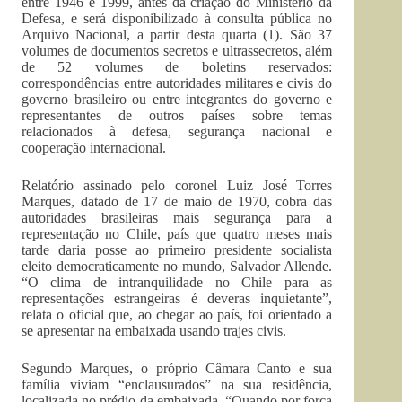
entre 1946 e 1999, antes da criação do Ministério da
Defesa, e será disponibilizado à consulta pública no
Arquivo Nacional, a partir desta quarta (1). São 37
volumes de documentos secretos e ultrassecretos, além
de 52 volumes de boletins reservados:
correspondências entre autoridades militares e civis do
governo brasileiro ou entre integrantes do governo e
representantes de outros países sobre temas
relacionados à defesa, segurança nacional e
cooperação internacional.
Relatório assinado pelo coronel Luiz José Torres
Marques, datado de 17 de maio de 1970, cobra das
autoridades brasileiras mais segurança para a
representação no Chile, país que quatro meses mais
tarde daria posse ao primeiro presidente socialista
eleito democraticamente no mundo, Salvador Allende.
“O clima de intranquilidade no Chile para as
representações estrangeiras é deveras inquietante”,
relata o oficial que, ao chegar ao país, foi orientado a
se apresentar na embaixada usando trajes civis.
Segundo Marques, o próprio Câmara Canto e sua
família viviam “enclausurados” na sua residência,
localizada no prédio da embaixada. “Quando por força