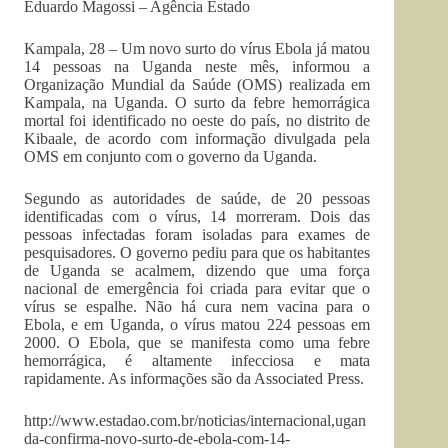
Eduardo Magossi – Agência Estado
Kampala, 28 – Um novo surto do vírus Ebola já matou
14 pessoas na Uganda neste mês, informou a
Organização Mundial da Saúde (OMS) realizada em
Kampala, na Uganda. O surto da febre hemorrágica
mortal foi identificado no oeste do país, no distrito de
Kibaale, de acordo com informação divulgada pela
OMS em conjunto com o governo da Uganda.
Segundo as autoridades de saúde, de 20 pessoas
identificadas com o vírus, 14 morreram. Dois das
pessoas infectadas foram isoladas para exames de
pesquisadores. O governo pediu para que os habitantes
de Uganda se acalmem, dizendo que uma força
nacional de emergência foi criada para evitar que o
vírus se espalhe. Não há cura nem vacina para o
Ebola, e em Uganda, o vírus matou 224 pessoas em
2000. O Ebola, que se manifesta como uma febre
hemorrágica, é altamente infecciosa e mata
rapidamente. As informações são da Associated Press.
http://www.estadao.com.br/noticias/internacional,ugan
da-confirma-novo-surto-de-ebola-com-14-