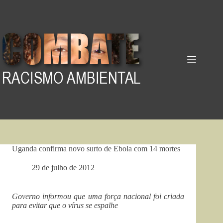
Pular
para
o
conteúdo
Uganda confirma novo surto de Ebola com 14 mortes
29 de julho de 2012
Governo informou que uma força nacional foi criada
para evitar que o vírus se espalhe