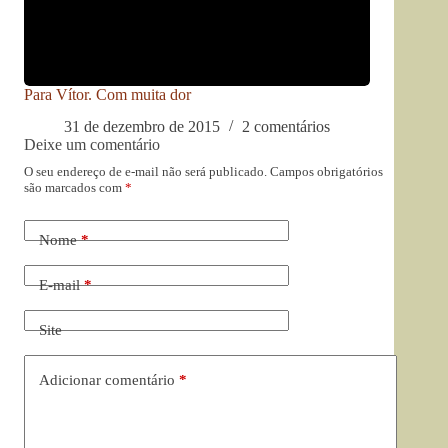
Para Vítor. Com muita dor
31 de dezembro de 2015
2 comentários
Deixe um comentário
O seu endereço de e-mail não será publicado.
Campos obrigatórios
são marcados com
*
Nome
*
E-mail
*
Site
Adicionar comentário
*