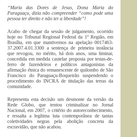
“Maria das Dores de Jesus, Dona Maria do
Paraguaçu, dizia não compreender “como pode uma
pessoa ter direito e não ter a liberdade”!
Acabo
de chegar da sessão de julgamento, ocorrido
hoje no Tribunal Regional Federal da 1º Região, em
Brasília, em que mantivemos na apelação 0017463-
37.2007.4.01.3300 a sentença de primeira instância
que revogou, no mérito, há dois anos, uma liminar,
concedida em medida cautelar proposta por testas-de-
ferro de fazendeiros e políticos antagonistas da
afirmação étnica do remanescente de quilombo de São
Francisco do Paraguaçu-Boqueirão suspendendo o
procedimento do INCRA de titulação das terras da
comunidade.
Representa esta decisão um desmonte da versão da
Rede Globo, que tentou criminalizar no Jornal
Nacional, em 2007, o critério do autoreconhecimento,
e ressalta a legítima luta contemporânea de tantas
coletividades negras pela abolição concreta da
escravidão, que não acabou.