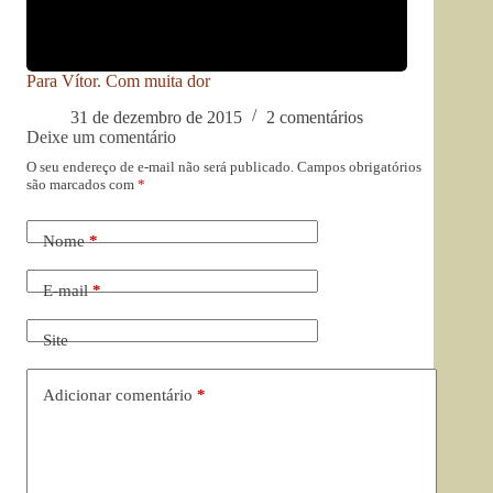
Para Vítor. Com muita dor
31 de dezembro de 2015
2 comentários
Deixe um comentário
O seu endereço de e-mail não será publicado.
Campos obrigatórios
são marcados com
*
Nome
*
E-mail
*
Site
Adicionar comentário
*