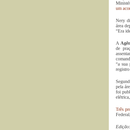
Ministé
um acor
Nery d
área de
“Era id
A
Agên
de pra
assenta
comando
“a sua 
registr
Segundo
pela ár
foi pub
elétric
Três pr
Federal
Edição: