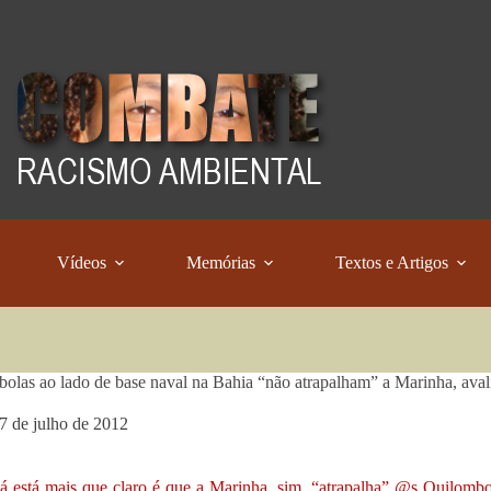
Vídeos
Memórias
Textos e Artigos
olas ao lado de base naval na Bahia “não atrapalham” a Marinha, ava
7 de julho de 2012
á está mais que claro é que a Marinha, sim, “atrapalha” @s Quilomb