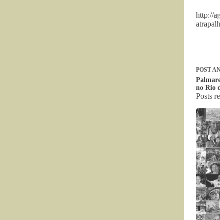
http://
atrapa
POST
AN
Palmare
no Rio 
Posts r