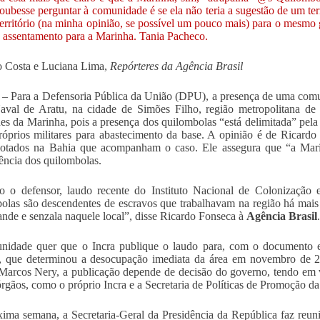
coubesse perguntar à comunidade é se ela não teria a sugestão de um te
território (na minha opinião, se possível um pouco mais) para o mesmo
e assentamento para a Marinha. Tania Pacheco.
o Costa e Luciana Lima,
Repórteres da Agência Brasil
a – Para a Defensoria Pública da União (DPU), a presença de uma comu
val de Aratu, na cidade de Simões Filho, região metropolitana de
des da Marinha, pois a presença dos quilombolas “está delimitada” pela
róprios militares para abastecimento da base. A opinião é de Ricardo
lotados na Bahia que acompanham o caso. Ele assegura que “a Mari
ncia dos quilombolas.
o o defensor, laudo recente do Instituto Nacional de Colonização
olas são descendentes de escravos que trabalhavam na região há mai
ande e senzala naquele local”, disse Ricardo Fonseca à
Agência Brasil
.
idade quer que o Incra publique o laudo para, com o documento em
, que determinou a desocupação imediata da área em novembro de 2
Marcos Nery, a publicação depende de decisão do governo, tendo em vi
órgãos, como o próprio Incra e a Secretaria de Políticas de Promoção da
ima semana, a Secretaria-Geral da Presidência da República faz reuniã