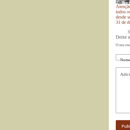
Atenção
todos o
desde se
31 de d
3
Deixe 
O seu en
Nom
Adici
Pub