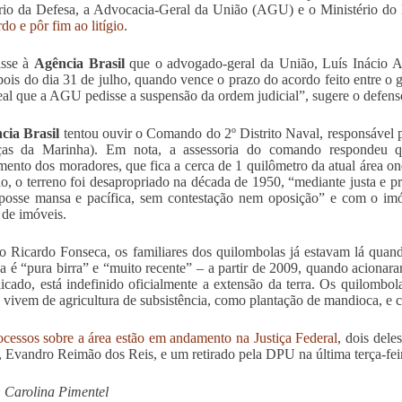
rio da Defesa, a Advocacia-Geral da União (AGU) e o Ministério d
do e pôr fim ao litígio
.
isse à
Agência Brasil
que o advogado-geral da União, Luís Inácio A
pois do dia 31 de julho, quando vence o prazo do acordo feito entre o 
eal que a AGU pedisse a suspensão da ordem judicial”, sugere o defen
cia Brasil
tentou ouvir o Comando do 2º Distrito Naval, responsável 
ças da Marinha). Em nota, a assessoria do comando respondeu 
mento dos moradores, que fica a cerca de 1 quilômetro da atual área 
, o terreno foi desapropriado na década de 1950, “mediante justa e p
posse mansa e pacífica, sem contestação nem oposição” e com o imó
o de imóveis.
 Ricardo Fonseca, os familiares dos quilombolas já estavam lá quando
ea é “pura birra” e “muito recente” – a partir de 2009, quando acionar
licado, está indefinido oficialmente a extensão da terra. Os quilomb
a, vivem de agricultura de subsistência, como plantação de mandioca, e 
ocessos sobre a área estão em andamento na Justiça Federal
, dois dele
, Evandro Reimão dos Reis, e um retirado pela DPU na última terça-feir
 Carolina Pimentel