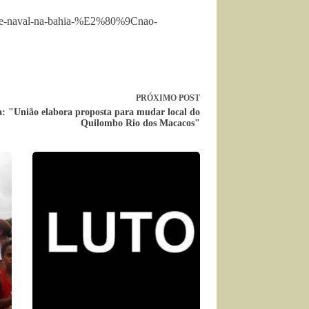
-base-naval-na-bahia-%E2%80%9Cnao-
PRÓXIMO
POST
: "União elabora proposta para mudar local do
Quilombo Rio dos Macacos"