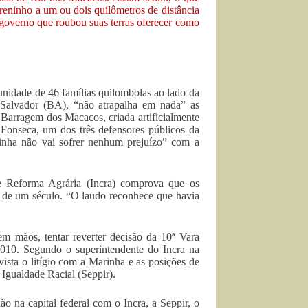
rreninho a um ou dois quilômetros de distância
 governo que roubou suas terras oferecer como
nidade de 46 famílias quilombolas ao lado da
 Salvador (BA), “não atrapalha em nada” as
 Barragem dos Macacos, criada artificialmente
 Fonseca, um dos três defensores públicos da
nha não vai sofrer nenhum prejuízo” com a
 e Reforma Agrária (Incra) comprova que os
s de um século. “O laudo reconhece que havia
 mãos, tentar reverter decisão da 10ª Vara
010. Segundo o superintendente do Incra na
sta o litígio com a Marinha e as posições de
 Igualdade Racial (Seppir).
o na capital federal com o Incra, a Seppir, o