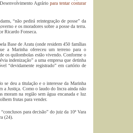
o Desenvolvimento Agrário
para tentar costurar
dams, “não pedirá reintegração de posse” da
governo e os moradores sobre a posse da terra.
sor Ricardo Fonseca.
pela Base de Aratu (onde residem 450 famílias
que a Marinha ofereceu um terreno para o
onde os quilombolas estão vivendo. Conforme o
révia indenização” a uma empresa que detinha
vel “devidamente registrado” em cartório de
 se deu a titulação e o interesse da Marinha
am a Justiça. Como o laudo do Incra ainda não
olas moram na região sem água encanada e luz
colhem frutas para vender.
s “conclusos para decisão” do juiz da 10ª Vara
a (24).