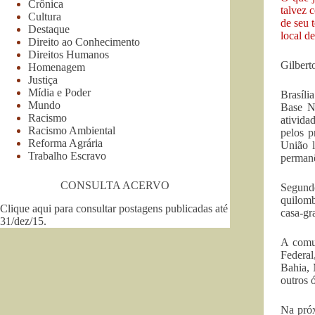
Crônica
talvez 
Cultura
de seu 
Destaque
local d
Direito ao Conhecimento
Direitos Humanos
Gilbert
Homenagem
Justiça
Mídia e Poder
Brasíli
Mundo
Base Na
Racismo
ativida
Racismo Ambiental
pelos p
Reforma Agrária
União 
Trabalho Escravo
permanê
CONSULTA ACERVO
Segund
quilomb
Clique aqui para consultar postagens publicadas até
casa-gr
31/dez/15
.
A comun
Federal
Bahia, 
outros 
Na próx