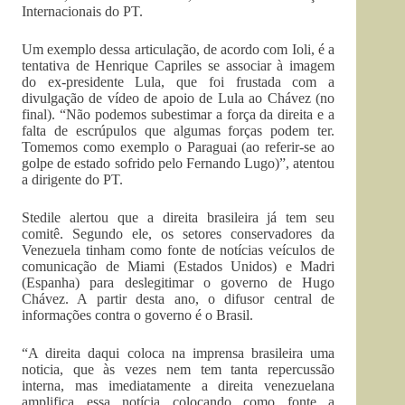
Internacionais do PT.
Um exemplo dessa articulação, de acordo com Ioli, é a
tentativa de Henrique Capriles se associar à imagem
do ex-presidente Lula, que foi frustada com a
divulgação de vídeo de apoio de Lula ao Chávez (no
final). “Não podemos subestimar a força da direita e a
falta de escrúpulos que algumas forças podem ter.
Tomemos como exemplo o Paraguai (ao referir-se ao
golpe de estado sofrido pelo Fernando Lugo)”, atentou
a dirigente do PT.
Stedile alertou que a direita brasileira já tem seu
comitê. Segundo ele, os setores conservadores da
Venezuela tinham como fonte de notícias veículos de
comunicação de Miami (Estados Unidos) e Madri
(Espanha) para deslegitimar o governo de Hugo
Chávez. A partir desta ano, o difusor central de
informações contra o governo é o Brasil.
“A direita daqui coloca na imprensa brasileira uma
noticia, que às vezes nem tem tanta repercussão
interna, mas imediatamente a direita venezuelana
amplifica essa notícia colocando como fonte a