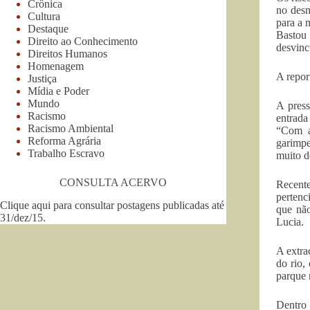
Crônica
no desm
Cultura
para a 
Destaque
Bastou
Direito ao Conhecimento
desvinc
Direitos Humanos
Homenagem
A repor
Justiça
Mídia e Poder
Mundo
A press
Racismo
entrada
Racismo Ambiental
“Com a
Reforma Agrária
garimpe
Trabalho Escravo
muito d
CONSULTA ACERVO
Recente
pertenc
Clique aqui para consultar postagens publicadas até
que não
31/dez/15
.
Lucia.
A extra
do rio,
parque 
Dentro