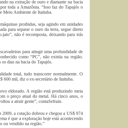
ando na extração de ouro e diamante na bacia
 por toda a Amazônia. “Isso faz do Tapajós o
de Meio Ambiente de Itaituba.
u máquinas proibidas, seja agindo em unidades
da para separar o ouro da terra, segue direto
o-jato”, não é recomposta, deixando para trás
oescavadeiras para atingir uma profundidade de
 conhecido como “PC”, não existia na região.
s os dias na bacia do Tapajós.
lidade total, tudo transcorre normalmente. O
600 mil, diz o ex-secretário de Itaituba.
novo eldorado. A região está produzindo meia
om o preço atual do metal. Há cinco anos, o
ltou a atrair gente”, contaSefrain.
m 2009, a cotação dobrou e chegou a US$ 974
ema é que a exploração hoje está acontecendo
do ou vendido na região.”