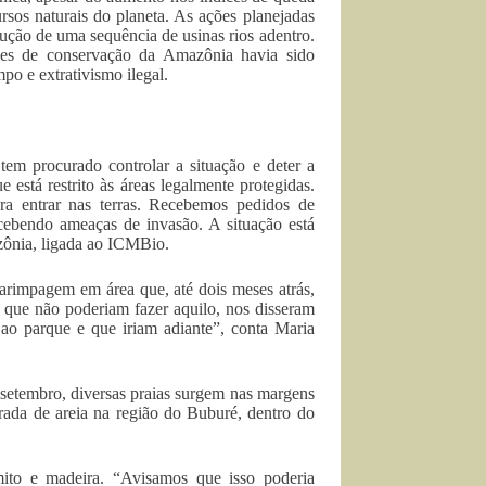
sos naturais do planeta. As ações planejadas
ução de uma sequência de usinas rios adentro.
des de conservação da Amazônia havia sido
po e extrativismo ilegal.
em procurado controlar a situação e deter a
 está restrito às áreas legalmente protegidas.
ra entrar nas terras. Recebemos pedidos de
cebendo ameaças de invasão. A situação está
zônia, ligada ao ICMBio.
arimpagem em área que, até dois meses atrás,
 que não poderiam fazer aquilo, nos disseram
ao parque e que iriam adiante”, conta Maria
 setembro, diversas praias surgem nas margens
irada de areia na região do Buburé, dentro do
mito e madeira. “Avisamos que isso poderia