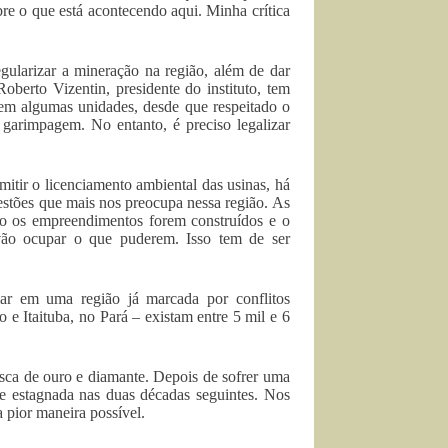
re o que está acontecendo aqui. Minha crítica
gularizar a mineração na região, além de dar
erto Vizentin, presidente do instituto, tem
o em algumas unidades, desde que respeitado o
garimpagem. No entanto, é preciso legalizar
itir o licenciamento ambiental das usinas, há
estões que mais nos preocupa nessa região. As
ndo os empreendimentos forem construídos e o
vão ocupar o que puderem. Isso tem de ser
ar em uma região já marcada por conflitos
e Itaituba, no Pará – existam entre 5 mil e 6
usca de ouro e diamante. Depois de sofrer uma
se estagnada nas duas décadas seguintes. Nos
a pior maneira possível.