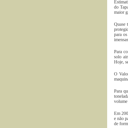
Estimat
do Tapa
maior g
Quase t
protegi
para os
imensas
Para co
solo ai
Hoje, s
O Valor
maquiná
Para qu
tonelad
volume 
Em 2005
e não p
de form