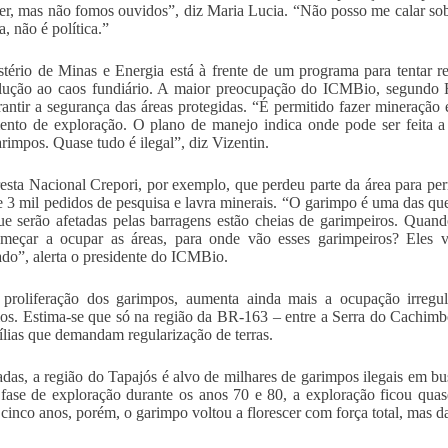
er, mas não fomos ouvidos”, diz Maria Lucia. “Não posso me calar sob
a, não é política.”
tério de Minas e Energia está à frente de um programa para tentar re
ução ao caos fundiário. A maior preocupação do ICMBio, segundo Rob
rantir a segurança das áreas protegidas. “É permitido fazer mineraçã
nto de exploração. O plano de manejo indica onde pode ser feita a 
arimpos. Quase tudo é ilegal”, diz Vizentin.
esta Nacional Crepori, por exemplo, que perdeu parte da área para perm
e 3 mil pedidos de pesquisa e lavra minerais. “O garimpo é uma das qu
ue serão afetadas pelas barragens estão cheias de garimpeiros. Qua
omeçar a ocupar as áreas, para onde vão esses garimpeiros? Eles 
ado”, alerta o presidente do ICMBio.
proliferação dos garimpos, aumenta ainda mais a ocupação irregul
ios. Estima-se que só na região da BR-163 – entre a Serra do Cachimbo 
ílias que demandam regularização de terras.
das, a região do Tapajós é alvo de milhares de garimpos ilegais em b
 fase de exploração durante os anos 70 e 80, a exploração ficou qua
 cinco anos, porém, o garimpo voltou a florescer com força total, mas d