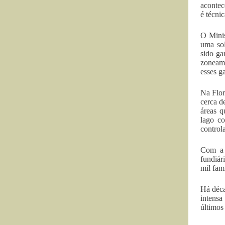
acontec
é técnic
O Minis
uma sol
sido ga
zoneame
esses g
Na Flor
cerca d
áreas q
lago c
control
Com a 
fundiár
mil fam
Há déca
intensa
últimos