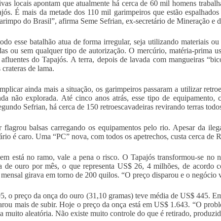
ivas locais apontam que atualmente há cerca de 60 mil homens trabalh
jós. É mais da metade dos 110 mil garimpeiros que estão espalhados
arimpo do Brasil”, afirma Seme Sefrian, ex-secretário de Mineração e 
odo esse batalhão atua de forma irregular, seja utilizando materiais o
das ou sem qualquer tipo de autorização. O mercúrio, matéria-prima usa
 afluentes do Tapajós. A terra, depois de lavada com mangueiras “bic
 crateras de lama.
mplicar ainda mais a situação, os garimpeiros passaram a utilizar retr
nda não explorada. Até cinco anos atrás, esse tipo de equipamento,
egundo Sefrian, há cerca de 150 retroescavadeiras revirando terras todo
 flagrou balsas carregando os equipamentos pelo rio. Apesar da ilega
rio é caro. Uma “PC” nova, com todos os apetrechos, custa cerca de R$ 
em está no ramo, vale a pena o risco. O Tapajós transformou-se no 
a de ouro por mês, o que representa US$ 26, 4 milhões, de acordo c
mensal girava em torno de 200 quilos. “O preço disparou e o negócio vo
, o preço da onça do ouro (31,10 gramas) teve média de US$ 445. E
arou mais de subir. Hoje o preço da onça está em US$ 1.643. “O probl
a muito aleatória. Não existe muito controle do que é retirado, produzi