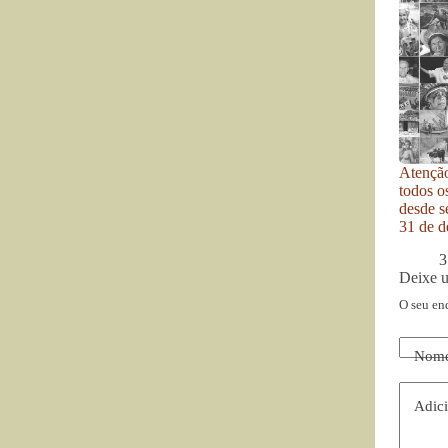
Atenção
todos o
desde se
31 de d
3
Deixe 
O seu en
Nom
Adici