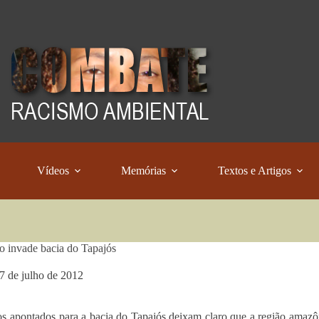
Vídeos
Memórias
Textos e Artigos
 invade bacia do Tapajós
7 de julho de 2012
os apontados para a bacia do Tapajós deixam claro que a região amazô