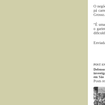
O negóc
pá carr
Grosso.
“É uma 
o garim
dificul
Enviada
POST
AN
Defenso
investig
em São 
Posts r