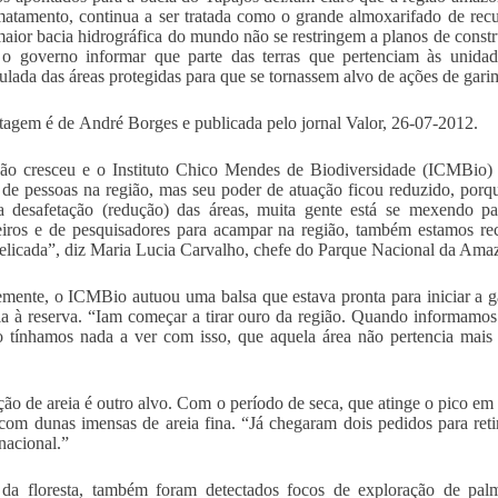
atamento, continua a ser tratada como o grande almoxarifado de recur
maior bacia hidrográfica do mundo não se restringem a planos de constr
 o governo informar que parte das terras que pertenciam às unida
ulada das áreas protegidas para que se tornassem alvo de ações de garim
tagem é de André Borges e publicada pelo jornal Valor, 26-07-2012.
ão cresceu e o Instituto Chico Mendes de Biodiversidade (ICMBio) t
 de pessoas na região, mas seu poder de atuação ficou reduzido, porque
 desafetação (redução) das áreas, muita gente está se mexendo pa
iros e de pesquisadores para acampar na região, também estamos re
elicada”, diz Maria Lucia Carvalho, chefe do Parque Nacional da Ama
mente, o ICMBio autuou uma balsa que estava pronta para iniciar a g
ia à reserva. “Iam começar a tirar ouro da região. Quando informamos
 tínhamos nada a ver com isso, que aquela área não pertencia mais 
ção de areia é outro alvo. Com o período de seca, que atinge o pico em
 com dunas imensas de areia fina. “Já chegaram dois pedidos para ret
nacional.”
 da floresta, também foram detectados focos de exploração de pal