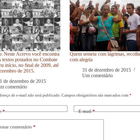
: Neste Acervo você encontra
Quem semeia com lágrimas, recolh
s textos postados no Combate
com alegria
u início, no final de 2009, até
31 de dezembro de 2015
ezembro de 2015.
Um comentário
1 de dezembro de 2015
um comentário
dereço de e-mail não será publicado.
Campos obrigatórios são marcados com
*
e
*
E-mail
*
onar comentário
*