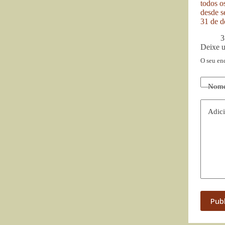
todos o
desde se
31 de d
3
Deixe 
O seu en
Nom
Adici
Pub