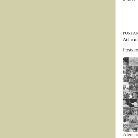
POST
AN
Até o ú
Posts r
Atenção