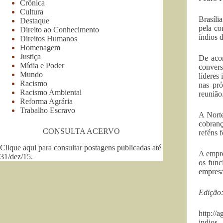
Crônica
Cultura
Brasíli
Destaque
pela co
Direito ao Conhecimento
índios 
Direitos Humanos
Homenagem
Justiça
De acor
Mídia e Poder
convers
Mundo
líderes
Racismo
nas pró
Racismo Ambiental
reunião
Reforma Agrária
Trabalho Escravo
A Nort
cobran
CONSULTA ACERVO
reféns 
Clique aqui para consultar postagens publicadas até
A empre
31/dez/15
.
os func
empresa
Edição:
http://
indios