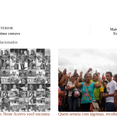
TERIOR
Mais
ltimo centavo
En
elacionados
: Neste Acervo você encontra
Quem semeia com lágrimas, recolh