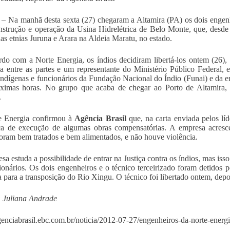
a – Na manhã desta sexta (27) chegaram a Altamira (PA) os dois engen
nstrução e operação da Usina Hidrelétrica de Belo Monte, que, desde a
das etnias Juruna e Arara na Aldeia Maratu, no estado.
do com a Norte Energia, os índios decidiram libertá-los ontem (26)
a entre as partes e um representante do Ministério Público Federal, 
 indígenas e funcionários da Fundação Nacional do Índio (Funai) e da e
ximas horas. No grupo que acaba de chegar ao Porto de Altamira, 
.
e Energia confirmou à
Agência Brasil
que, na carta enviada pelos lí
ça de execução de algumas obras compensatórias. A empresa acresc
foram bem tratados e bem alimentados, e não houve violência.
sa estuda a possibilidade de entrar na Justiça contra os índios, mas isso
ionários. Os dois engenheiros e o técnico terceirizado foram detidos 
 para a transposição do Rio Xingu. O técnico foi libertado ontem, depo
 Juliana Andrade
agenciabrasil.ebc.com.br/noticia/2012-07-27/engenheiros-da-norte-energ