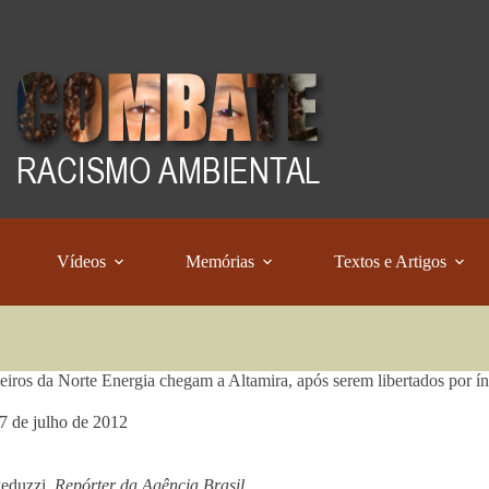
Vídeos
Memórias
Textos e Artigos
iros da Norte Energia chegam a Altamira, após serem libertados por ín
7 de julho de 2012
Peduzzi,
Repórter da Agência Brasil