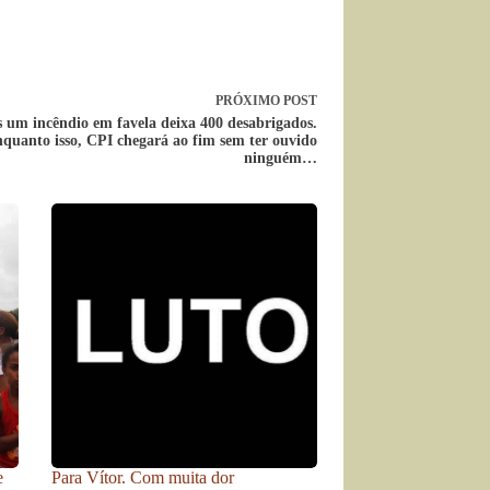
PRÓXIMO
POST
 um incêndio em favela deixa 400 desabrigados.
quanto isso, CPI chegará ao fim sem ter ouvido
ninguém…
e
Para Vítor. Com muita dor