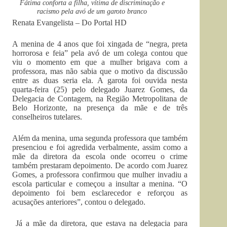
Fátima conforta a filha, vítima de discriminação e
racismo pela avó de um garoto branco
Renata Evangelista – Do Portal HD
A menina de 4 anos que foi xingada de “negra, preta
horrorosa e feia” pela avó de um colega contou que
viu o momento em que a mulher brigava com a
professora, mas não sabia que o motivo da discussão
entre as duas seria ela. A garota foi ouvida nesta
quarta-feira (25) pelo delegado Juarez Gomes, da
Delegacia de Contagem, na Região Metropolitana de
Belo Horizonte, na presença da mãe e de três
conselheiros tutelares.
Além da menina, uma segunda professora que também
presenciou e foi agredida verbalmente, assim como a
mãe da diretora da escola onde ocorreu o crime
também prestaram depoimento. De acordo com Juarez
Gomes, a professora confirmou que mulher invadiu a
escola particular e começou a insultar a menina. “O
depoimento foi bem esclarecedor e reforçou as
acusações anteriores”, contou o delegado.
Já a mãe da diretora, que estava na delegacia para