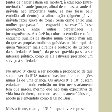
(antes de nascer estaria ele morto?), à educação (intra-
uterina?), à saúde (porque, afinal de contas, a saúde da
grávida não importaria tanto, se não fosse pelo
embrião ali dentro), à alimentação (alguém já viu
grávida fazer greve de fome? Seria crime então uma
mulher que passa fome engravidar, se esse PL fosse
aprovado?), entre outras barbaridades e
incongruências. Ao fazê-lo, coloca o embrião e o feto
enquanto sujeitos de direitos numa posição mais alta
do que as próprias mulheres grávidas na hierarquia de
quem “merece” mais direitos e proteção do Estado e
da sociedade. A função da pessoa grávida passa a ser
interesse público, como se ela estivesse prestando um
serviço à sociedade.
No artigo 8º chega a ser ridícula a proposição de que
seria dever do SUS tratar o “nascituro” em condições
iguais às de uma criança. Os artigos 9º e 10º buscam
enfatizar que todo embrião ou feto necessariamente
tem que nascer, mesmo que não haja expectativa de
vida fora do útero, como no caso dos anencéfalos cujo
aborto já é entendido como legal no Brasil.
Mais à frente, o artigo 13º é o que talvez represente o