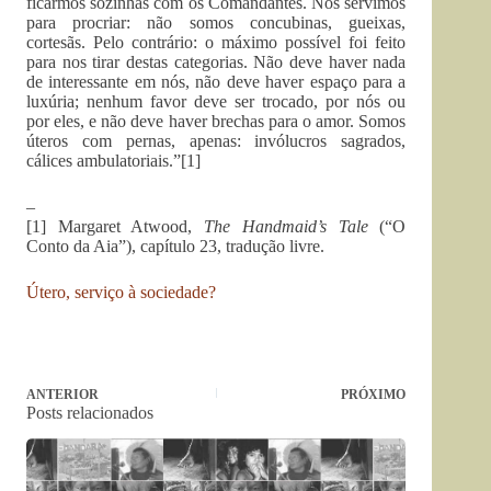
ficarmos sozinhas com os Comandantes. Nós servimos
para procriar: não somos concubinas, gueixas,
cortesãs. Pelo contrário: o máximo possível foi feito
para nos tirar destas categorias. Não deve haver nada
de interessante em nós, não deve haver espaço para a
luxúria; nenhum favor deve ser trocado, por nós ou
por eles, e não deve haver brechas para o amor. Somos
úteros com pernas, apenas: invólucros sagrados,
cálices ambulatoriais.”[1]
–
[1] Margaret Atwood,
The Handmaid’s Tale
(“O
Conto da Aia”), capítulo 23, tradução livre.
Útero, serviço à sociedade?
ANTERIOR
PRÓXIMO
Posts relacionados