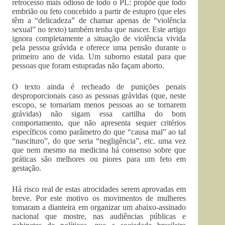
retrocesso mais odioso de todo o PL: propõe que todo
embrião ou feto concebido a partir de estupro (que eles
têm a “delicadeza” de chamar apenas de “violência
sexual” no texto) também tenha que nascer. Este artigo
ignora completamente a situação de violência vivida
pela pessoa grávida e oferece uma pensão durante o
primeiro ano de vida. Um suborno estatal para que
pessoas que foram estupradas não façam aborto.
O texto ainda é recheado de punições penais
desproporcionais caso as pessoas grávidas (que, neste
escopo, se tornariam menos pessoas ao se tornarem
grávidas) não sigam essa cartilha do bom
comportamento, que não apresenta sequer critérios
específicos como parâmetro do que “causa mal” ao tal
“nascituro”, do que seria “negligência”, etc. uma vez
que nem mesmo na medicina há consenso sobre que
práticas são melhores ou piores para um feto em
gestação.
Há risco real de estas atrocidades serem aprovadas em
breve. Por este motivo os movimentos de mulheres
tomaram a dianteira em organizar um abaixo-assinado
nacional que mostre, nas audiências públicas e