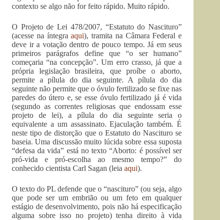
contexto se algo não for feito rápido. Muito rápido.
O Projeto de Lei 478/2007, “Estatuto do Nascituro”
(acesse na íntegra
aqui
), tramita na Câmara Federal e
deve ir a votação dentro de pouco tempo. Já em seus
primeiros parágrafos define que “o ser humano”
começaria “na concepção”. Um erro crasso, já que a
própria legislação brasileira, que proíbe o aborto,
permite a pílula do dia seguinte. A pílula do dia
seguinte não permite que o óvulo fertilizado se fixe nas
paredes do útero e, se esse óvulo fertilizado já é vida
(segundo as correntes religiosas que endossam esse
projeto de lei), a pílula do dia seguinte seria o
equivalente a um assassinato. Ejaculação também. É
neste tipo de distorção que o Estatuto do Nascituro se
baseia. Uma discussão muito lúcida sobre essa suposta
“defesa da vida” está no texto “Aborto: é possível ser
pró-vida e pró-escolha ao mesmo tempo?” do
conhecido cientista Carl Sagan (leia
aqui
).
O texto do PL defende que o “nascituro” (ou seja, algo
que pode ser um embrião ou um feto em qualquer
estágio de desenvolvimento, pois não há especificação
alguma sobre isso no projeto) tenha direito à vida