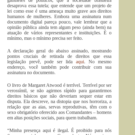
gabinetes de políticos, que a sociedade brasileira
desaprova essa tutela; que entende que um projeto de
lei como esse é uma ameaça muito grave aos direitos
humanos de mulheres. Embora uma assinatura num
documento digital pareça pouco, vale lembrar que a
opinião pública ainda tem algum peso (ainda bem) na
atuação de vários representantes e instituições. É o
mínimo, mas o mínimo precisa ser feito.
A declaração geral do abaixo assinado, mostrando
pontos cruciais de retirada de direitos que essa
legislação prevê, pode ser lida
aqui
. No mesmo
endereço, você também pode contribuir com sua
assinatura no documento.
O livro de Margaret Atwood é terrível. Terrível por ser
verossímil, se não agirmos rápido para garantirmos
direitos básicos que não deveriam sequer estar em
disputa. Ela descreve, na distopia que nos horroriza, a
relação que as aias, servas reprodutivas, têm com o
sexo obrigatório oferecido aos Comandantes – homens
em altas posições sociais, para quem trabalham.
“Minha presença aqui é ilegal. É proibido para nós