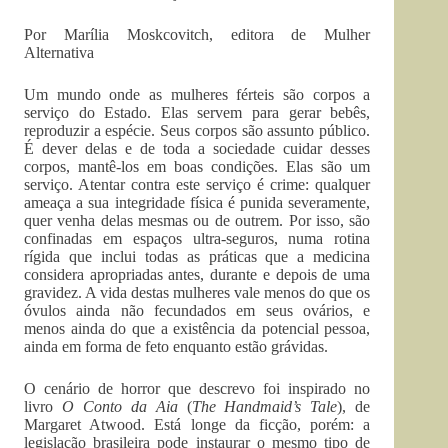
Por Marília Moskcovitch, editora de Mulher
Alternativa
Um mundo onde as mulheres férteis são corpos a
serviço do Estado. Elas servem para gerar bebês,
reproduzir a espécie. Seus corpos são assunto público.
É dever delas e de toda a sociedade cuidar desses
corpos, mantê-los em boas condições. Elas são um
serviço. Atentar contra este serviço é crime: qualquer
ameaça a sua integridade física é punida severamente,
quer venha delas mesmas ou de outrem. Por isso, são
confinadas em espaços ultra-seguros, numa rotina
rígida que inclui todas as práticas que a medicina
considera apropriadas antes, durante e depois de uma
gravidez. A vida destas mulheres vale menos do que os
óvulos ainda não fecundados em seus ovários, e
menos ainda do que a existência da potencial pessoa,
ainda em forma de feto enquanto estão grávidas.
O cenário de horror que descrevo foi inspirado no
livro
O Conto da Aia
(
The Handmaid’s Tale
), de
Margaret Atwood. Está longe da ficção, porém: a
legislação brasileira pode instaurar o mesmo tipo de