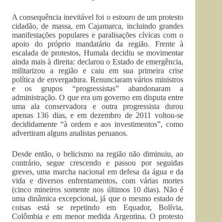
A consequência inevitável foi o estouro de um protesto
cidadão, de massa, em Cajamarca, incluindo grandes
manifestações populares e paralisações cívicas com o
apoio do próprio mandatário da região. Frente à
escalada de protestos, Humala decidiu se movimentar
ainda mais à direita: declarou o Estado de emergência,
militarizou a região e caiu em sua primeira crise
política de envergadura. Renunciaram vários ministros
e os grupos “progressistas” abandonaram a
administração. O que era um governo em disputa entre
uma ala conservadora e outra progressista durou
apenas 136 dias, e em dezembro de 2011 voltou-se
decididamente “à ordem e aos investimentos”, como
advertiram alguns analistas peruanos.
Desde então, o belicismo na região não diminuiu, ao
contrário, segue crescendo e passou por seguidas
greves, uma marcha nacional em defesa da água e da
vida e diversos enfrentamentos, com várias mortes
(cinco mineiros somente nos últimos 10 dias). Não é
uma dinâmica excepcional, já que o mesmo estado de
coisas está se repetindo em Equador, Bolívia,
Colômbia e em menor medida Argentina. O protesto