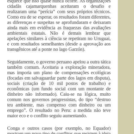
esquece que isso quase nunca ocorre. As organizações
cidadãs cajamarquenhas aceitaram o desafio e
realizaram uma “perícia” com seus próprios técnicos.
Como era de se esperar, os resultados foram diferentes,
as diferenças e suspeitas se aprofundaram e deixaram
ainda mais em evidência as fraquezas das avaliações
ambientais estatais. Não é demais lembrar que
apelações similares à ciência se repetiram no Uruguai,
e com resultados semelhantes (desde a aprovação aos
transgênicos até a ponte no lago Garzón).
Seguidamente, o governo peruano apelou a outra tática
também comum. Aceitaria a exploração mineradora,
mas imporia um plano de compensações ecológicas
(focadas em salvaguardar parte dos lagos em disputa),
sociais (criação de 10 mil postos de trabalho) e
econômicas (um fundo social com um montante de
dinheiro não informado). Caiu-se na lógica, muito
comum nos governos progressistas, do tipo “destruo
teu ambiente, mas compenso com dinheiro ou um
emprego”. O resultado no Peru: a medida não teve
maior eco e o conflito seguiu aumentando.
Conga e outros casos (por exemplo, no Equador)
mostram um novo tipo de conflitos que resistem à ideia