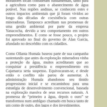
moradores locais consideram fundamentais, tanto para
a agricultura como para o abastecimento de água
potável. Nas regiões andinas, se conhecem estes e
outros impactos ambientais que já foram vividos ao
longo das décadas de coexistência com outras
mineradoras. Tampouco acreditam nas promessas de
uma gestão ambiental por parte da empresa
Yanacocha, devido a seu comportamento em outros
empreendimentos. E como se fosse pouco, o projeto
foi aprovado no final do governo de Alan Garcia,
afundado no descrédito com os cidadãos.
Como Ollanta Humala baseou parte de sua campanha
sustentando que antes da exploração mineradora vinha
a proteção da água, muitos acreditaram que ao
conquistar a presidência o empreendimento em
Cajamarca seria suspenso. Equivocaram-se, e desde
então o conflito não parou de aumentar. A
administração Humala abandonou seu tímido
progressismo inicial e se encaminhou para uma
estratégia de desenvolvimento convencional, baseada
na exploração massiva de seus recursos naturais. A
promessa de “primeiro a água, depois o ouro” se
transformou num ambíguo chamado em busca tanto de
um como de outro, dos lagos e dos investimentos.