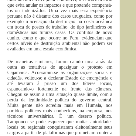
que evita anular os impactos e que pretende compensá-
los ou indenizá-los. Uma vez mais essa experiência
peruana não é distante dos casos uruguaios, como por
exemplo a aceitação da destruição na costa oceânica
em troca de postos de trabalho, do tipo jardineiros ou
domésticas nas futuras casas. Os conflitos de novo
cunho, como o que ocorre no Peru, evidenciam que
certos níveis de destruição ambiental não podem ser
avaliados em uma escala econômica.
De maneiras similares, foram caindo uma atrás da
outra as tentativas de apaziguar o protesto em
Cajamarca. Acossaram-se as organizações sociais e
cidadãs, voltou-se a declarar Estado de emergência e
até levaram à prisão um dos líderes locais,
espancando-o fortemente na frente das câmeras.
Chegou-se assim a uma situação quase limite, com a
perda da legitimidade política do governo central.
Muita gente não acredita mais em Humala, nos
partidos políticos mais conhecidos, na empresa, nos
técnicos universitários. É um deserto político.
Tampouco se pode esquecer que muitas autoridades
locais ou regionais conquistaram eleitoralmente seus
cargos a partir de plataformas que prometiam conter a