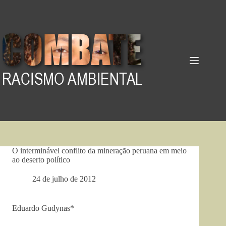
Pular
para
o
conteúdo
O interminável conflito da mineração peruana em meio
ao deserto político
24 de julho de 2012
Eduardo Gudynas*