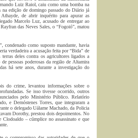
Fernando Luiz Raiol, caiu como uma bomba na
dos na edição de domingo passado do Diário já
 Athayde, de abrir inquérito para apurar as
legado Marcelo Luz, acusado de entregar ao
l Rayfran das Neves Sales, o “Fogoió”, matou
a”, condenado como suposto mandante, havia
ria verdadeira a acusação feita por “Bida” de
erras deles contra os agricultores ligados a
o de pessoas poderosas da região de Altamira
adas há sete anos, durante a investigação do
s do crime, levantou informações sobre o
rofundadas. Se isso tivesse ocorrido, outros
nciados pelo Ministério Público. Relatório
ado, e Demóstenes Torres, que integraram a
erante o delegado Uálame Machado, da Policia
açavam Dorothy, prestou dois depoimentos. No
 e Clodoaldo – cúmplice no assassinato e que
ante.
te o compromisso das autoridades de que o