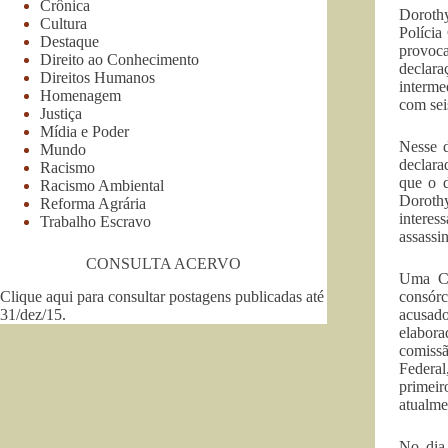
Crônica
Dorothy
Cultura
Polícia
Destaque
provoca
Direito ao Conhecimento
declara
Direitos Humanos
interme
Homenagem
com seis
Justiça
Mídia e Poder
Nesse 
Mundo
declara
Racismo
que o d
Racismo Ambiental
Dorothy
Reforma Agrária
interes
Trabalho Escravo
assassi
CONSULTA ACERVO
Uma Co
Clique aqui para consultar postagens publicadas até
consórc
31/dez/15
.
acusado
elabor
comissã
Federal
primeir
atualme
No dia