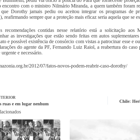
e Bühnheim, pediu via oficio à policia do Pará que fornecesse proteção
 encontro com o ministro Nilmário Miranda, a quem também foram rel
a que Dorothy jamais pediu ou aceitou integrar os programas de p
a), reafirmando sempre que a proteção mais eficaz seria aquela que se e
s recomendações contidas nesse relatório está a solicitação aos 
har as investigações que estão sendo feitas em autos suplementare
nato e possível existência de consórcio com vistas a patrocinar esse e o
larações do agente da PF, Fernando Luiz Raiol, a reabertura do caso p
e urgente e necessário.
amazonia.org.br/2012/07/fatos-novos-podem-reabrir-caso-dorothy/
TERIOR
Chile: Her
s ruas e em lugar nenhum
elacionados