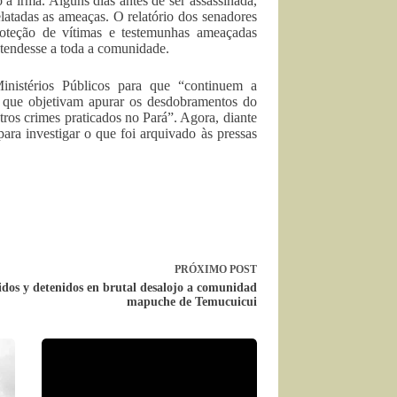
 a irmã. Alguns dias antes de ser assassinada,
atadas as ameaças. O relatório dos senadores
roteção de vítimas e testemunhas ameaçadas
stendesse a toda a comunidade.
Ministérios Públicos para que “continuem a
s que objetivam apurar os desdobramentos do
utros crimes praticados no Pará”. Agora, diante
ara investigar o que foi arquivado às pressas
PRÓXIMO
POST
idos y detenidos en brutal desalojo a comunidad
mapuche de Temucuicui