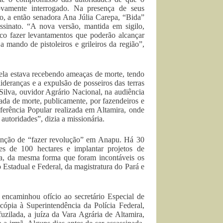
ovamente interrogado. Na presença de seus
ão, a então senadora Ana Júlia Carepa, “Bida”
sinato. “A nova versão, mantida em sigilo,
lico fazer levantamentos que poderão alcançar
 mando de pistoleiros e grileiros da região”,
 ela estava recebendo ameaças de morte, tendo
eranças e a expulsão de posseiros das terras
Silva, ouvidor Agrário Nacional, na audiência
da de morte, publicamente, por fazendeiros e
nferência Popular realizada em Altamira, onde
utoridades”, dizia a missionária.
ntenção de “fazer revolução” em Anapu. Há 30
es de 100 hectares e implantar projetos de
la, da mesma forma que foram incontáveis os
o Estadual e Federal, da magistratura do Pará e
encaminhou ofício ao secretário Especial de
ópia à Superintendência da Polícia Federal,
uzilada, a juíza da Vara Agrária de Altamira,