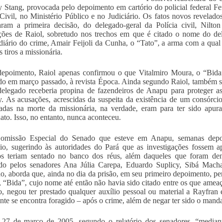
 Stang, provocada pelo depoimento em cartório do policial federal 
 Civil, no Ministério Público e no Judiciário. Os fatos novos revela
ram a primeira decisão, do delegado-geral da Polícia civil, Nilton
ções de Raiol, sobretudo nos trechos em que é citado o nome do de
diário do crime, Amair Feijoli da Cunha, o “Tato”, a arma com a qua
 tiros a missionária.
depoimento, Raiol apenas confirmou o que Vitalmiro Moura, o “Bid
do em março passado, à revista Época. Ainda segundo Raiol, também se
elegado receberia propina de fazendeiros de Anapu para proteger as t
. As acusações, acrescidas da suspeita da existência de um consórci
sadas na morte da missionária, na verdade, eram para ter sido apur
nato. Isso, no entanto, nunca aconteceu.
missão Especial do Senado que esteve em Anapu, semanas depoi
io, sugerindo às autoridades do Pará que as investigações fossem ap
s teriam sentado no banco dos réus, além daqueles que foram denu
ado pelos senadores Ana Júlia Carepa, Eduardo Suplicy, Sibá Mach
o, aborda que, ainda no dia da prisão, em seu primeiro depoimento, p
, “Bida”, cujo nome até então não havia sido citado entre os que ame
o, negou ter prestado qualquer auxílio pessoal ou material a Rayfran
nte se encontra foragido – após o crime, além de negar ter sido o mand
 27 de março de 2005, segundo o relatório dos senadores, “median