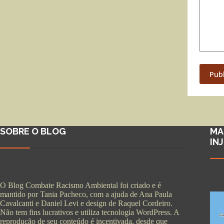
Pub
SOBRE O BLOG
MA
IN
O Blog Combate Racismo Ambiental foi criado e é
mantido por Tania Pacheco, com a ajuda de Ana Paula
Cavalcanti e Daniel Levi e design de Raquel Cordeiro.
Não tem fins lucrativos e utiliza tecnologia WordPress. A
reprodução de seu conteúdo é incentivada, desde que