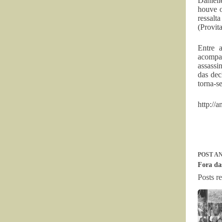
Daniell
houve o
ressalt
(Provit
Entre a
acompan
assassi
das dec
torna-s
http://
POST
AN
Fora da
Posts r