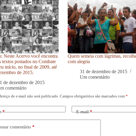
: Neste Acervo você encontra
Quem semeia com lágrimas, recolh
s textos postados no Combate
com alegria
u início, no final de 2009, até
31 de dezembro de 2015
ezembro de 2015.
Um comentário
1 de dezembro de 2015
um comentário
dereço de e-mail não será publicado.
Campos obrigatórios são marcados com
*
e
*
E-mail
*
onar comentário
*