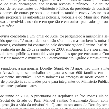
do de suas declarações não fossem levadas a público”, ele foi n
os, de representantes do Ministério Público, da presidente da comiss
s nomes de outras pessoas que estariam também envolvidas no assas
nte propiciará às autoridades policiais, judiciais e do Ministério Púb
ssoas envolvidas no crime em questão e em outros praticados por ou a
 relatório.
evista concedida a um jornal do Acre, foi perguntado à missionária se
ido que sim. “Ameaça de morte não só a mim, mas também às outras lid
quentes, conforme foi constatado pelo desembargador Gercino José da 
, realizada no dia 26 de setembro de 2003, em Anapu. Hoje sou ameaça
os de terras públicas, como foi visto por todos que presenciaram a Co
presente também o ministro do Desenvolvimento Agrário e tantas outras a
 senadores, a missionária Dorothy Stang, de 73 anos, não tinha a i
a Amazônia, o seu trabalho era para assentar 600 famílias em lot
lvimento sustentável. Foram inúmeras as ameaças de morte contra e
 de proteção às autoridades por e para integrantes do Ministério Públic
esentantes parlamentares.
e junho de 2004, o procurador da República Felício Pontes Júnior, 
Social do Estado do Pará, Manoel Santino Nascimento Júnior, com c
 proteção à vida da missionária. Quatro meses antes de Dorothy ser f