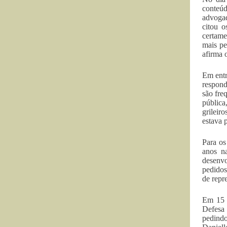
conteú
advogad
citou o
certame
mais pe
afirma o
Em entr
respond
são fre
pública
grileir
estava 
Para os
anos n
desenvo
pedidos
de repr
Em 15 d
Defesa 
pedindo