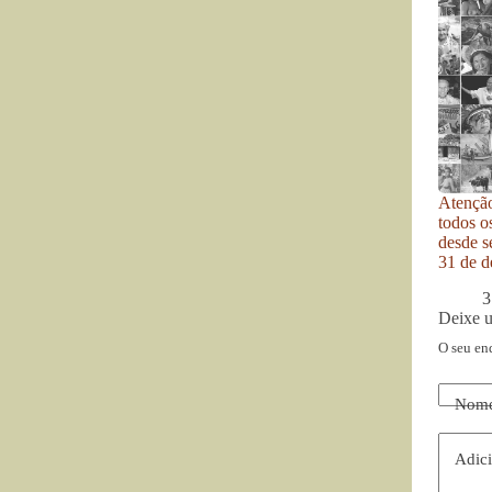
Atenção
todos o
desde se
31 de d
3
Deixe 
O seu en
Nom
Adici