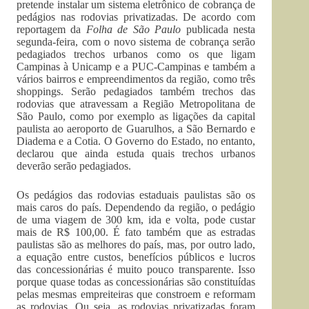
pretende instalar um sistema eletrônico de cobrança de
pedágios nas rodovias privatizadas. De acordo com
reportagem da
Folha de São Paulo
publicada nesta
segunda-feira, com o novo sistema de cobrança serão
pedagiados trechos urbanos como os que ligam
Campinas à Unicamp e a PUC-Campinas e também a
vários bairros e empreendimentos da região, como três
shoppings. Serão pedagiados também trechos das
rodovias que atravessam a Região Metropolitana de
São Paulo, como por exemplo as ligações da capital
paulista ao aeroporto de Guarulhos, a São Bernardo e
Diadema e a Cotia. O Governo do Estado, no entanto,
declarou que ainda estuda quais trechos urbanos
deverão serão pedagiados.
Os pedágios das rodovias estaduais paulistas são os
mais caros do país. Dependendo da região, o pedágio
de uma viagem de 300 km, ida e volta, pode custar
mais de R$ 100,00. É fato também que as estradas
paulistas são as melhores do país, mas, por outro lado,
a equação entre custos, benefícios públicos e lucros
das concessionárias é muito pouco transparente. Isso
porque quase todas as concessionárias são constituídas
pelas mesmas empreiteiras que constroem e reformam
as rodovias. Ou seja, as rodovias privatizadas foram