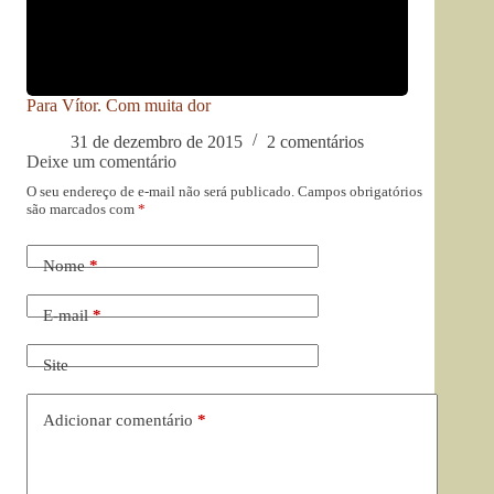
Para Vítor. Com muita dor
31 de dezembro de 2015
2 comentários
Deixe um comentário
O seu endereço de e-mail não será publicado.
Campos obrigatórios
são marcados com
*
Nome
*
E-mail
*
Site
Adicionar comentário
*