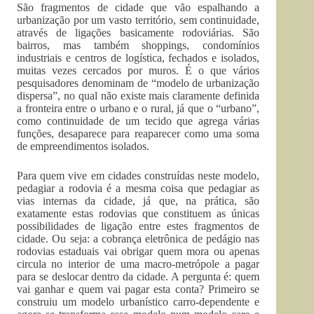
São fragmentos de cidade que vão espalhando a
urbanização por um vasto território, sem continuidade,
através de ligações basicamente rodoviárias. São
bairros, mas também shoppings, condomínios
industriais e centros de logística, fechados e isolados,
muitas vezes cercados por muros. É o que vários
pesquisadores denominam de “modelo de urbanização
dispersa”, no qual não existe mais claramente definida
a fronteira entre o urbano e o rural, já que o “urbano”,
como continuidade de um tecido que agrega várias
funções, desaparece para reaparecer como uma soma
de empreendimentos isolados.
Para quem vive em cidades construídas neste modelo,
pedagiar a rodovia é a mesma coisa que pedagiar as
vias internas da cidade, já que, na prática, são
exatamente estas rodovias que constituem as únicas
possibilidades de ligação entre estes fragmentos de
cidade. Ou seja: a cobrança eletrônica de pedágio nas
rodovias estaduais vai obrigar quem mora ou apenas
circula no interior de uma macro-metrópole a pagar
para se deslocar dentro da cidade. A pergunta é: quem
vai ganhar e quem vai pagar esta conta? Primeiro se
construiu um modelo urbanístico carro-dependente e