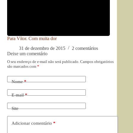
Para Vítor. Com muita dor
31 de dezembro de 2015
2 comentários
Deixe um comentário
O seu endereço de e-mail não será publicado.
Campos obrigatórios
são marcados com
*
Nome
*
E-mail
*
Site
Adicionar comentário
*