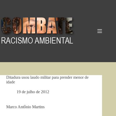
Pular
para
o
conteúdo
Ditadura usou laudo militar para prender menor de
idade
19 de julho de 2012
Marco Antônio Martins