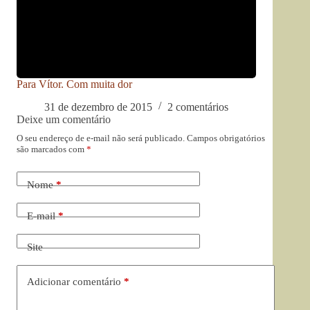
Para Vítor. Com muita dor
31 de dezembro de 2015
2 comentários
Deixe um comentário
O seu endereço de e-mail não será publicado.
Campos obrigatórios
são marcados com
*
Nome
*
E-mail
*
Site
Adicionar comentário
*