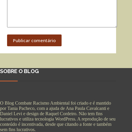
Publicar comentário
SOBRE O BLOG
O Blog Combate Racismo Ambiental foi criado e é mantido
por Tania Pacheco, com a ajuda de Ana Paula Cavalcanti e
Daniel Levi e design de Raquel Cordeiro. Não tem fins
lucrativos e utiliza tecnologia WordPress. A reprodução de seu
conteúdo é incentivada, desde que citando a fonte e também
sem fins lucrativos.