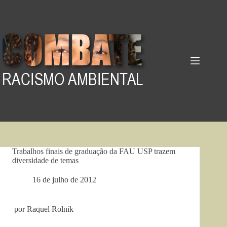
Pular
para
o
conteúdo
Trabalhos finais de graduação da FAU USP trazem
diversidade de temas
16 de julho de 2012
por Raquel Rolnik