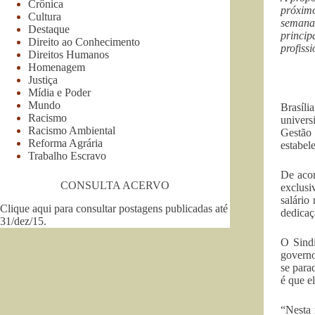
Crônica
próxim
Cultura
semana.
Destaque
princip
Direito ao Conhecimento
profiss
Direitos Humanos
Homenagem
Justiça
Mídia e Poder
Mundo
Brasíli
Racismo
univers
Racismo Ambiental
Gestão 
Reforma Agrária
estabel
Trabalho Escravo
De acor
CONSULTA ACERVO
exclusi
salário
Clique aqui para consultar postagens publicadas até
dedicaç
31/dez/15
.
O Sindi
governo
se para
é que e
“Nesta 