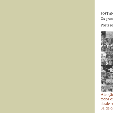
POST
AN
Os gran
Posts r
Atenção
todos o
desde se
31 de d