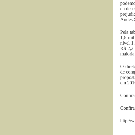
podemos
da dese
prejudi
Andes-
Pela ta
1,6 mil
nível 1
R$ 2,2 
maioria 
O diret
de comp
propost
em 2010
Confira
Confira
http:/