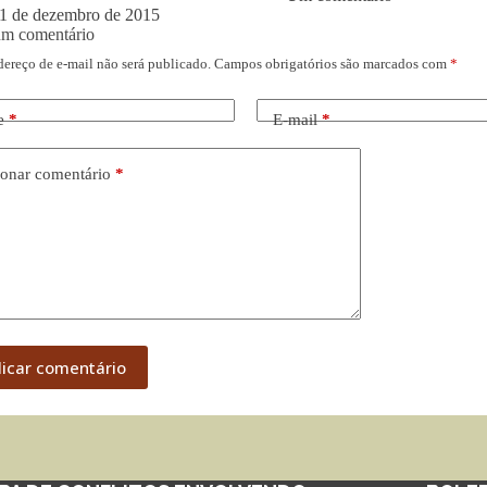
1 de dezembro de 2015
um comentário
dereço de e-mail não será publicado.
Campos obrigatórios são marcados com
*
e
*
E-mail
*
onar comentário
*
licar comentário