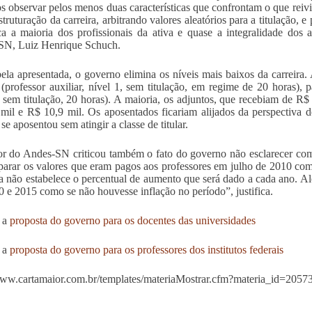
 observar pelos menos duas características que confrontam o que reiv
struturação da carreira, arbitrando valores aleatórios para a titulação, 
ca a maioria dos profissionais da ativa e quase a integralidade dos 
SN, Luiz Henrique Schuch.
bela apresentada, o governo elimina os níveis mais baixos da carreir
 (professor auxiliar, nível 1, sem titulação, em regime de 20 horas), p
, sem titulação, 20 horas). A maioria, os adjuntos, que recebiam de R$
mil e R$ 10,9 mil. Os aposentados ficariam alijados da perspectiva de
se aposentou sem atingir a classe de titular.
or do Andes-SN criticou também o fato do governo não esclarecer como
arar os valores que eram pagos aos professores em julho de 2010 co
a não estabelece o percentual de aumento que será dado a cada ano. A
 e 2015 como se não houvesse inflação no período”, justifica.
 a
proposta do governo para os docentes das universidades
 a
proposta do governo para os professores dos institutos federais
/www.cartamaior.com.br/templates/materiaMostrar.cfm?materia_id=2