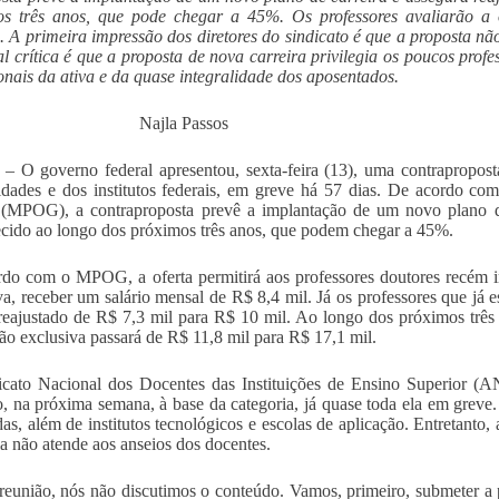
os três anos, que pode chegar a 45%. Os professores avaliarão a 
 A primeira impressão dos diretores do sindicato é que a proposta nã
al crítica é que a proposta de nova carreira privilegia os poucos prof
ionais da ativa e da quase integralidade dos aposentados.
Najla Passos
a – O governo federal apresentou, sexta-feira (13), uma contrapropos
idades e dos institutos federais, em greve há 57 dias. De acordo c
(MPOG), a contraproposta prevê a implantação de um novo plano de c
ecido ao longo dos próximos três anos, que podem chegar a 45%.
do com o MPOG, a oferta permitirá aos professores doutores recém i
va, receber um salário mensal de R$ 8,4 mil. Já os professores que já 
 reajustado de R$ 7,3 mil para R$ 10 mil. Ao longo dos próximos três
ão exclusiva passará de R$ 11,8 mil para R$ 17,1 mil.
cato Nacional dos Docentes das Instituições de Ensino Superior (
, na próxima semana, à base da categoria, já quase toda ela em greve
das, além de institutos tecnológicos e escolas de aplicação. Entretanto,
la não atende aos anseios dos docentes.
reunião, nós não discutimos o conteúdo. Vamos, primeiro, submeter a 