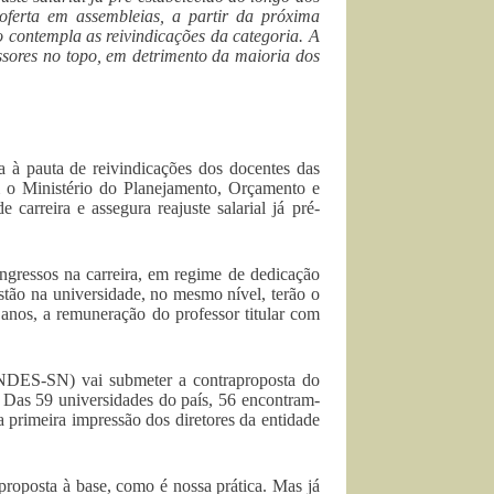
oferta em assembleias, a partir da próxima
o contempla as reivindicações da categoria. A
essores no topo, em detrimento da maioria dos
ta à pauta de reivindicações dos docentes das
om o Ministério do Planejamento, Orçamento e
arreira e assegura reajuste salarial já pré-
ngressos na carreira, em regime de dedicação
estão na universidade, no mesmo nível, terão o
 anos, a remuneração do professor titular com
ANDES-SN) vai submeter a contraproposta do
. Das 59 universidades do país, 56 encontram-
 a primeira impressão dos diretores da entidade
proposta à base, como é nossa prática. Mas já