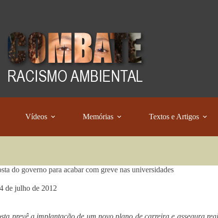
Vídeos
Memórias
Textos e Artigos
sta do governo para acabar com greve nas universidades
4 de julho de 2012
sta prevê a implantação de um novo plano de carreira e assegura reaju