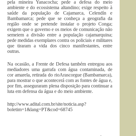
pela mineira Yanacocha; pede a defesa do meio
ambiente e do ecossistema altandino; exige respeito à
saúde da população de Cajamarca, Celendín e
Bambamarca; pede que se conheça a geografia da
região onde se pretende instalar o projeto Conga;
exigem que o governo e os meios de comunicação não
semeiem a divisão entre a população cajamarquina;
pede medidas exemplares contra os policiais e militares
que tiraram a vida dos cinco manifestantes, entre
outras.
Na ocasião, a Frente de Defesa também entregou aos
mediadores uma garrafa com água contaminada, de
cor amarela, retirada do rioArascorgue (Bambamarca),
para mostrar o que acontecerá com as fontes de água e,
por fim, asseguraram plena disposição para continuar a
luta em defensa da água e do meio ambiente.
http://www.adital.com.br/site/noticia.asp?
boletim=1&lang=PT&cod=68745