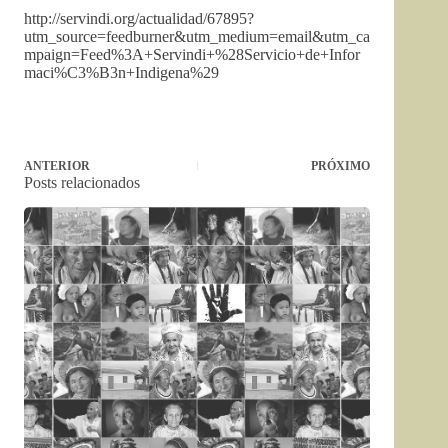
http://servindi.org/actualidad/67895?
utm_source=feedburner&utm_medium=email&utm_ca
mpaign=Feed%3A+Servindi+%28Servicio+de+Infor
maci%C3%B3n+Indigena%29
ANTERIOR
PRÓXIMO
Posts relacionados