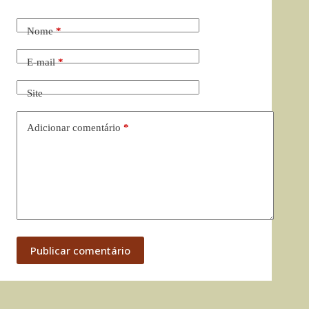
Nome
*
E-mail
*
Site
Adicionar comentário
*
Publicar comentário