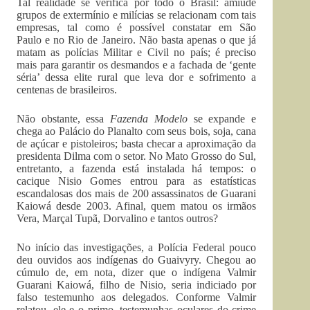
Tal realidade se verifica por todo o Brasil: amiúde
grupos de extermínio e milícias se relacionam com tais
empresas, tal como é possível constatar em São
Paulo e no Rio de Janeiro. Não basta apenas o que já
matam as polícias Militar e Civil no país; é preciso
mais para garantir os desmandos e a fachada de ‘gente
séria’ dessa elite rural que leva dor e sofrimento a
centenas de brasileiros.
Não obstante, essa
Fazenda Modelo
se expande e
chega ao Palácio do Planalto com seus bois, soja, cana
de açúcar e pistoleiros; basta checar a aproximação da
presidenta Dilma com o setor. No Mato Grosso do Sul,
entretanto, a fazenda está instalada há tempos: o
cacique Nisio Gomes entrou para as estatísticas
escandalosas dos mais de 200 assassinatos de Guarani
Kaiowá desde 2003. Afinal, quem matou os irmãos
Vera, Marçal Tupã, Dorvalino e tantos outros?
No início das investigações, a Polícia Federal pouco
deu ouvidos aos indígenas do Guaivyry. Chegou ao
cúmulo de, em nota, dizer que o indígena Valmir
Guarani Kaiowá, filho de Nisio, seria indiciado por
falso testemunho aos delegados. Conforme Valmir
relatou, ele e o primo, testemunhas oculares do crime