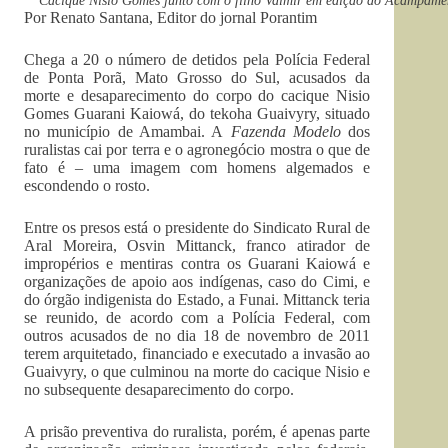
Cacique Nisio Gomes junto com o filho Valmir em edição do Acampamen
Por Renato Santana, Editor do jornal Porantim
Chega a 20 o número de detidos pela Polícia Federal
de Ponta Porã, Mato Grosso do Sul, acusados da
morte e desaparecimento do corpo do cacique Nisio
Gomes Guarani Kaiowá, do tekoha Guaivyry, situado
no município de Amambai. A
Fazenda Modelo
dos
ruralistas cai por terra e o agronegócio mostra o que de
fato é – uma imagem com homens algemados e
escondendo o rosto.
Entre os presos está o presidente do Sindicato Rural de
Aral Moreira, Osvin Mittanck, franco atirador de
impropérios e mentiras contra os Guarani Kaiowá e
organizações de apoio aos indígenas, caso do Cimi, e
do órgão indigenista do Estado, a Funai. Mittanck teria
se reunido, de acordo com a Polícia Federal, com
outros acusados de no dia 18 de novembro de 2011
terem arquitetado, financiado e executado a invasão ao
Guaivyry, o que culminou na morte do cacique Nisio e
no subsequente desaparecimento do corpo.
A prisão preventiva do ruralista, porém, é apenas parte