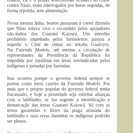
contra Nisio, eram interrogados por horas seguidas, de
forma repetida, sem alimentação.
Nessa mesma linha, boatos passaram a correr dizendo
que Nisio estava vivo e escondido pelos apoiadores
não-índios dos Guarani Kaiowá. Um interdito
proibitório impetrado pelos fazendeiros passou a
impedir o Cimi de entrar no tekoha Guaivyry.
Na
Fazenda Modelo,
até mesmo a circulação de
representantes da Presidência da República foi
impedida por ruralistas em áreas reivindicadas pelos
indígenas e tomadas por fazendas.
Isso ocorreu porque o governo federal sempre se
portou como mero caseiro da
Fazenda Modelo
. Por
mais que o projeto popular do governo federal tenha
fracassado, e hoje a prioridade seja estreitar alianças
com o latifúndio, se faz urgente a identificação e
demarcação das terras Guarani Kaiowá. Só com as
terras garantidas e livres da praga atrasada do
latifúndio e suas ervas daninhas os indígenas poderão
ser plenos.