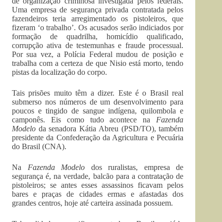
de organização criminosa investigada pelos federais.
Uma empresa de segurança privada contratada pelos
fazendeiros teria arregimentado os pistoleiros, que
fizeram ‘o trabalho’. Os acusados serão indiciados por
formação de quadrilha, homicídio qualificado,
corrupção ativa de testemunhas e fraude processual.
Por sua vez, a Polícia Federal mudou de posição e
trabalha com a certeza de que Nisio está morto, tendo
pistas da localização do corpo.
Tais prisões muito têm a dizer. Este é o Brasil real
submerso nos números de um desenvolvimento para
poucos e tingido de sangue indígena, quilombola e
camponês. Eis como tudo acontece na
Fazenda
Modelo
da senadora Kátia Abreu (PSD/TO), também
presidente da Confederação da Agricultura e Pecuária
do Brasil (CNA).
Na
Fazenda Modelo
dos ruralistas, empresa de
segurança é, na verdade, balcão para a contratação de
pistoleiros; se antes esses assassinos ficavam pelos
bares e praças de cidades ermas e afastadas dos
grandes centros, hoje até carteira assinada possuem.