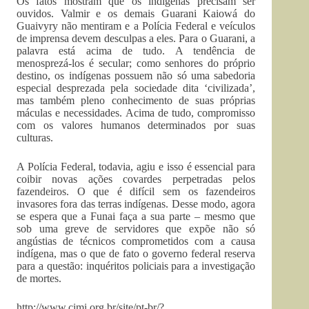
Os fatos mostram que os indígenas precisam ser
ouvidos. Valmir e os demais Guarani Kaiowá do
Guaivyry não mentiram e a Polícia Federal e veículos
de imprensa devem desculpas a eles. Para o Guarani, a
palavra está acima de tudo. A tendência de
menosprezá-los é secular; como senhores do próprio
destino, os indígenas possuem não só uma sabedoria
especial desprezada pela sociedade dita ‘civilizada’,
mas também pleno conhecimento de suas próprias
máculas e necessidades. Acima de tudo, compromisso
com os valores humanos determinados por suas
culturas.
A Polícia Federal, todavia, agiu e isso é essencial para
coibir novas ações covardes perpetradas pelos
fazendeiros. O que é difícil sem os fazendeiros
invasores fora das terras indígenas. Desse modo, agora
se espera que a Funai faça a sua parte – mesmo que
sob uma greve de servidores que expõe não só
angústias de técnicos comprometidos com a causa
indígena, mas o que de fato o governo federal reserva
para a questão: inquéritos policiais para a investigação
de mortes.
http://www.cimi.org.br/site/pt-br/?