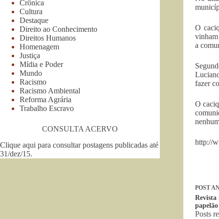
Crônica
municíp
Cultura
Destaque
O caci
Direito ao Conhecimento
vinham 
Direitos Humanos
a comun
Homenagem
Justiça
Mídia e Poder
Segundo
Mundo
Luciano
Racismo
fazer c
Racismo Ambiental
Reforma Agrária
O caciq
Trabalho Escravo
comunid
nenhuma
CONSULTA ACERVO
http://
Clique aqui para consultar postagens publicadas até
31/dez/15
.
POST
AN
Revista
papelão
Posts r