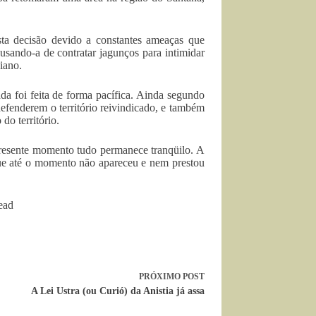
a decisão devido a constantes ameaças que
cusando-a de contratar jagunços para intimidar
iano.
da foi feita de forma pacífica. Ainda segundo
efenderem o território reivindicado, e também
do território.
resente momento tudo permanece tranqüilo. A
ue até o momento não apareceu e nem prestou
ead
PRÓXIMO
POST
A Lei Ustra (ou Curió) da Anistia já assa