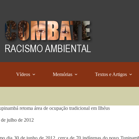
Vídeos
Memórias
Textos e Artigos
pinambá retoma área de ocupação tradicional em Ilhéus
 de julho de 2012
mo dia 30 de junho de 2012, cerca de 70 indígenas do povo Tupinam