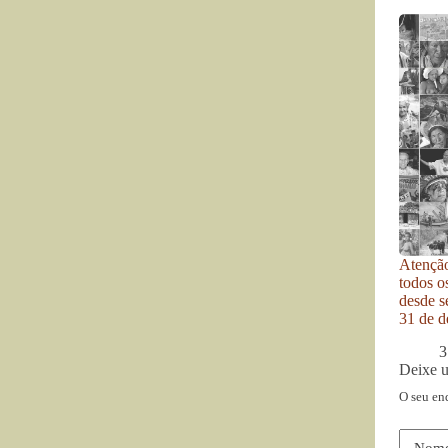
Atenção
todos o
desde se
31 de d
3
Deixe 
O seu en