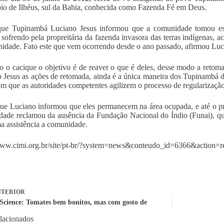
io de Ilhéus, sul da Bahia, conhecida como Fazenda Fé em Deus.
que Tupinambá Luciano Jesus informou que a comunidade tomou est
sofrendo pela propreitária da fazenda invasora das terras indígenas, a
idade. Fato este que vem ocorrendo desde o ano passado, afirmou Luc
 o cacique o objetivo é de reaver o que é deles, desse modo a retoma
 Jesus as ações de retomada, ainda é a única maneira dos Tupinambá d
om que as autoridades competentes agilizem o processo de regularização 
ue Luciano informou que eles permanecem na área ocupada, e até o p
ade reclamou da ausência da Fundação Nacional do Índio (Funai), q
 assistência a comunidade.
www.cimi.org.br/site/pt-br/?system=news&conteudo_id=6366&action=r
TERIOR
 Science: Tomates bem bonitos, mas com gosto de
elacionados