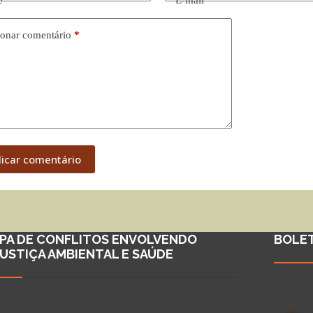
e
*
E-mail
*
onar comentário
*
licar comentário
PA DE CONFLITOS ENVOLVENDO
BOLE
JUSTIÇA AMBIENTAL E SAÚDE