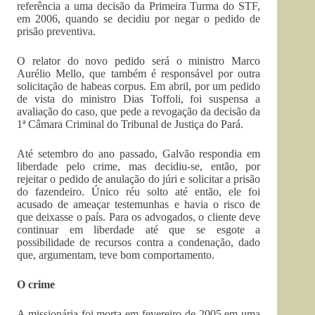
referência a uma decisão da Primeira Turma do STF,
em 2006, quando se decidiu por negar o pedido de
prisão preventiva.
O relator do novo pedido será o ministro Marco
Aurélio Mello, que também é responsável por outra
solicitação de habeas corpus. Em abril, por um pedido
de vista do ministro Dias Toffoli, foi suspensa a
avaliação do caso, que pede a revogação da decisão da
1ª Câmara Criminal do Tribunal de Justiça do Pará.
Até setembro do ano passado, Galvão respondia em
liberdade pelo crime, mas decidiu-se, então, por
rejeitar o pedido de anulação do júri e solicitar a prisão
do fazendeiro. Único réu solto até então, ele foi
acusado de ameaçar testemunhas e havia o risco de
que deixasse o país. Para os advogados, o cliente deve
continuar em liberdade até que se esgote a
possibilidade de recursos contra a condenação, dado
que, argumentam, teve bom comportamento.
O crime
A missionária foi morta em fevereiro de 2005 em uma