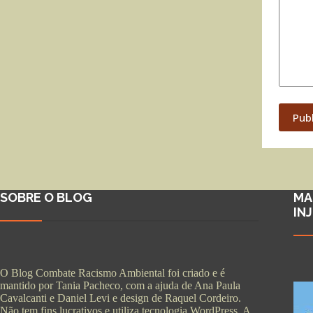
Pub
SOBRE O BLOG
MA
IN
O Blog Combate Racismo Ambiental foi criado e é
mantido por Tania Pacheco, com a ajuda de Ana Paula
Cavalcanti e Daniel Levi e design de Raquel Cordeiro.
Não tem fins lucrativos e utiliza tecnologia WordPress. A