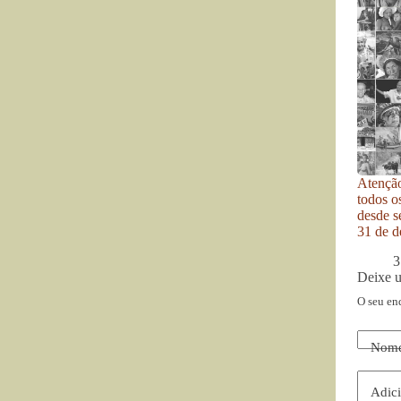
Atenção
todos o
desde se
31 de d
3
Deixe 
O seu en
Nom
Adici