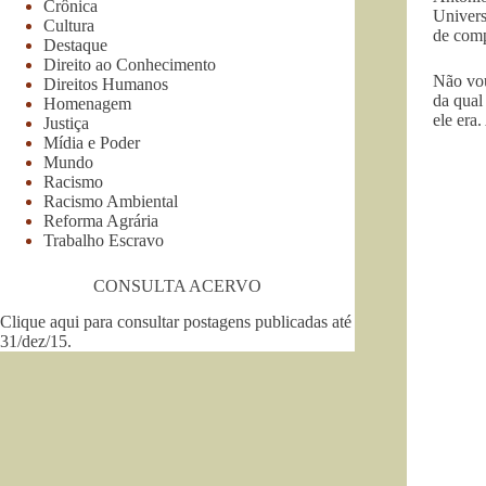
Crônica
Univers
Cultura
de comp
Destaque
Direito ao Conhecimento
Não vou
Direitos Humanos
da qual
Homenagem
ele era
Justiça
Mídia e Poder
Mundo
Racismo
Racismo Ambiental
Reforma Agrária
Trabalho Escravo
CONSULTA ACERVO
Clique aqui para consultar postagens publicadas até
31/dez/15
.