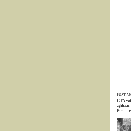
POST
AN
GTA vai
agilizar
Posts r