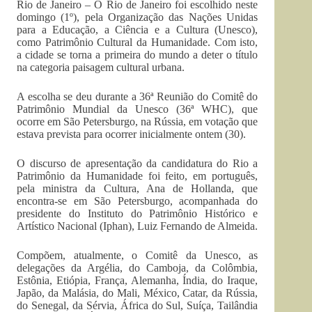
Rio de Janeiro – O Rio de Janeiro foi escolhido neste
domingo (1º), pela Organização das Nações Unidas
para a Educação, a Ciência e a Cultura (Unesco),
como Patrimônio Cultural da Humanidade. Com isto,
a cidade se torna a primeira do mundo a deter o título
na categoria paisagem cultural urbana.
A escolha se deu durante a 36ª Reunião do Comitê do
Patrimônio Mundial da Unesco (36ª WHC), que
ocorre em São Petersburgo, na Rússia, em votação que
estava prevista para ocorrer inicialmente ontem (30).
O discurso de apresentação da candidatura do Rio a
Patrimônio da Humanidade foi feito, em português,
pela ministra da Cultura, Ana de Hollanda, que
encontra-se em São Petersburgo, acompanhada do
presidente do Instituto do Patrimônio Histórico e
Artístico Nacional (Iphan), Luiz Fernando de Almeida.
Compõem, atualmente, o Comitê da Unesco, as
delegações da Argélia, do Camboja, da Colômbia,
Estônia, Etiópia, França, Alemanha, Índia, do Iraque,
Japão, da Malásia, do Mali, México, Catar, da Rússia,
do Senegal, da Sérvia, África do Sul, Suíça, Tailândia