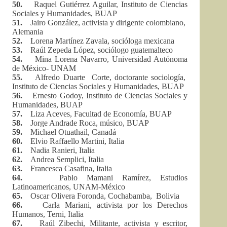
50.
Raquel Gutiérrez Aguilar, Instituto de Ciencias
Sociales y Humanidades, BUAP
51.
Jairo González, activista y dirigente colombiano,
Alemania
52.
Lorena Martínez Zavala, socióloga mexicana
53.
Raúl Zepeda López, sociólogo guatemalteco
54.
Mina Lorena Navarro, Universidad Autónoma
de México- UNAM
55.
Alfredo Duarte Corte, doctorante sociología,
Instituto de Ciencias Sociales y Humanidades, BUAP
56.
Ernesto Godoy, Instituto de Ciencias Sociales y
Humanidades, BUAP
57.
Liza Aceves, Facultad de Economía, BUAP
58.
Jorge Andrade Roca, músico, BUAP
59.
Michael Otuathail, Canadá
60.
Elvio Raffaello Martini, Italia
61.
Nadia Ranieri, Italia
62.
Andrea Semplici, Italia
63.
Francesca Casafina, Italia
64.
Pablo Mamani Ramírez, Estudios
Latinoamericanos, UNAM-México
65.
Oscar Olivera Foronda, Cochabamba, Bolivia
66.
Carla Mariani, activista por los Derechos
Humanos, Terni, Italia
67.
Raúl Zibechi, Militante, activista y escritor,