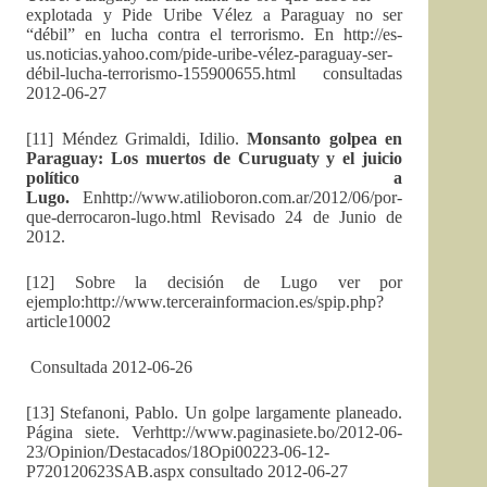
explotada y Pide Uribe Vélez a Paraguay no ser
“débil” en lucha contra el terrorismo. En http://es-
us.noticias.yahoo.com/pide-uribe-vélez-paraguay-ser-
débil-lucha-terrorismo-155900655.html consultadas
2012-06-27
[11] Méndez Grimaldi, Idilio.
Monsanto golpea en
Paraguay: Los muertos de Curuguaty y el juicio
político a
Lugo.
Enhttp://www.atilioboron.com.ar/2012/06/por-
que-derrocaron-lugo.html Revisado 24 de Junio de
2012.
[12] Sobre la decisión de Lugo ver por
ejemplo:http://www.tercerainformacion.es/spip.php?
article10002
Consultada 2012-06-26
[13] Stefanoni, Pablo. Un golpe largamente planeado.
Página siete. Verhttp://www.paginasiete.bo/2012-06-
23/Opinion/Destacados/18Opi00223-06-12-
P720120623SAB.aspx consultado 2012-06-27