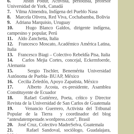
6.
Justin Podur, Activista, periodista, profesor
Universidad de York, Canadá
7.
Vilma Almendra, Indígena del Pueblo Nasa
8.
Marcela Olivera, Red Viva, Cochabamba, Bolivia
9.
Adriana Marquisio, Uruguay
10.
Hugo Blanco Galdos, dirigente indígena,
campesino y popular, Perú
11.
Aldo Zanchetta, Italia
12.
Francesco Moscato, Académico América Latina,
Italia
13.
Francesco Biagi – Colectivo Rebeldía Pisa, Italia
14.
Carlos Mejia Cortes, concejal, Eckernfoerde,
Alemania
15.
Sergio Tischler, Benemérita Universidad
Autónoma de Puebla- BUAP, México
16.
Cecilia Zeledón, Apoyo Zapatista, México
17.
Alberto Acosta, ex-presidente, Asamblea
Constituyente de Ecuador
18.
Rafael Gutiérrez, Poeta, crítico y Director
Revista de la Universidad de San Carlos de Guatemala
19.
Venancio Guerrero, Activista del Tribunal
Popular de la Tierra y coordinador del blog
“antesdatempestade.wordpress.com”, Brasil
20.
José Cruz, Colectivo MadreSelva, Guatemala
21.
Rafael Sandoval, sociólogo, Guadalajara,