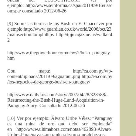
ejemplo: http://www.seinforma.ca/spa/2011/09/16/ussc
omspa/ consultado 2012-06-26
[9] Sobre las tierras de los Bush en El Chaco ver por
ejemplo:http://www.guardian.co.uk/world/2006/oct/23
/mainsection.tomphillips http://tpjmagazine.us/walker4
2
http://www.thepowerhour.com/news2/bush_paraguay.
htm
Con mapa: http://ea.com.py/wp-
content/uploads/2011/09/aguarani.png http://ea.com.py
/los-negocios-de-george-bush-en-paraguay/
http://www.dailykos.com/story/2007/04/28/328588/-
Resurrecting-the-Bush-Huge-Land-Acquisition-in-
Paraguay-Story Consultado 2012-06-26
[10] Ver por ejemplo: Álvaro Uribe Vélez: “Paraguay
es una mina de oro que debe ser explotada”
en http://www.ultimahora.com/notas/462893-Alvaro-
Uribe:-Paraguay-es-una-mina-de-oro-que-debe-ser-