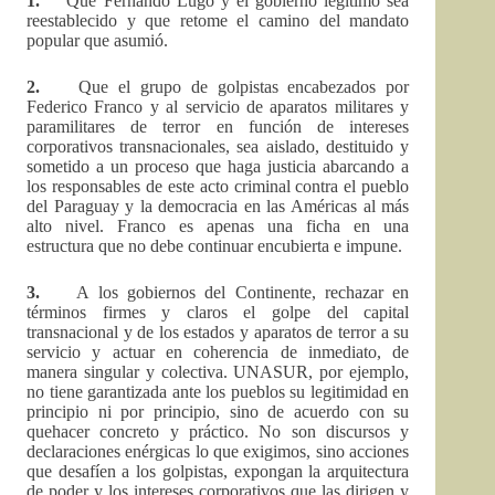
1.
Que Fernando Lugo y el gobierno legítimo sea
reestablecido y que retome el camino del mandato
popular que asumió.
2.
Que el grupo de golpistas encabezados por
Federico Franco y al servicio de aparatos militares y
paramilitares de terror en función de intereses
corporativos transnacionales, sea aislado, destituido y
sometido a un proceso que haga justicia abarcando a
los responsables de este acto criminal contra el pueblo
del Paraguay y la democracia en las Américas al más
alto nivel. Franco es apenas una ficha en una
estructura que no debe continuar encubierta e impune.
3.
A los gobiernos del Continente, rechazar en
términos firmes y claros el golpe del capital
transnacional y de los estados y aparatos de terror a su
servicio y actuar en coherencia de inmediato, de
manera singular y colectiva. UNASUR, por ejemplo,
no tiene garantizada ante los pueblos su legitimidad en
principio ni por principio, sino de acuerdo con su
quehacer concreto y práctico. No son discursos y
declaraciones enérgicas lo que exigimos, sino acciones
que desafíen a los golpistas, expongan la arquitectura
de poder y los intereses corporativos que las dirigen y