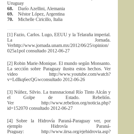
Uruguay
68.
Darío Azellini, Alemania
69.
Néstor López, Argentina
70.
Michelle Ciricillo, Italia
[1] Fazio, Carlos. Lugo, EEUU y la Telaraña imperial.
La Jornada.
Verhttp://www.jornada.unam.mx/2012/06/25/opinion/
025a1pol consultado 2012-06-27
[2] Robin Marie-Monique. El mundo según Monsanto.
La sección sobre Paraguay ilustra estos hechos. Ver
video http://www.youtube.com/watch?
v=LdIkq6ecQGwconsultado 2012-06-26
[3] Núñez, Silvio. La transnacional Río Tinto Alcán y
el Golpe de Estado. Rebelión.
Ver http://www.rebelion.org/noticia.php?
id=152070 consultado 2012-06-27
[4] Sobre la Hidrovía Paraná-Paraguay ver, por
ejemplo Hidrovía Paraná-
Praguay: http://www.iirsa.org/ejehidrovia.asp?