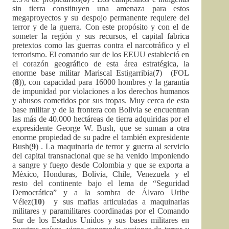
sin tierra constituyen una amenaza para estos
megaproyectos y su despojo permanente requiere del
terror y de la guerra. Con este propósito y con el de
someter la región y sus recursos, el capital fabrica
pretextos como las guerras contra el narcotráfico y el
terrorismo. El comando sur de los EEUU estableció en
el corazón geográfico de esta área estratégica, la
enorme base militar Mariscal Estigarribia(
7
) (FOL
(
8
)), con capacidad para 16000 hombres y la garantía
de impunidad por violaciones a los derechos humanos
y abusos cometidos por sus tropas. Muy cerca de esta
base militar y de la frontera con Bolivia se encuentran
las más de 40.000 hectáreas de tierra adquiridas por el
expresidente George W. Bush, que se suman a otra
enorme propiedad de su padre el también expresidente
Bush(
9
) . La maquinaria de terror y guerra al servicio
del capital transnacional que se ha venido imponiendo
a sangre y fuego desde Colombia y que se exporta a
México, Honduras, Bolivia, Chile, Venezuela y el
resto del continente bajo el lema de “Seguridad
Democrática” y a la sombra de Álvaro Uribe
Vélez(
10
) y sus mafias articuladas a maquinarias
militares y paramilitares coordinadas por el Comando
Sur de los Estados Unidos y sus bases militares en