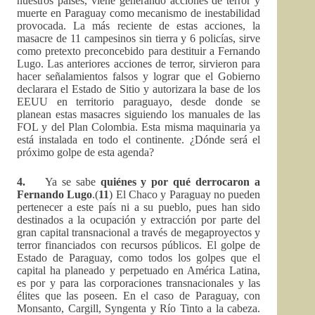
nuestros países, viene generando acciones de terror y
muerte en Paraguay como mecanismo de inestabilidad
provocada. La más reciente de estas acciones, la
masacre de 11 campesinos sin tierra y 6 policías, sirve
como pretexto preconcebido para destituir a Fernando
Lugo. Las anteriores acciones de terror, sirvieron para
hacer señalamientos falsos y lograr que el Gobierno
declarara el Estado de Sitio y autorizara la base de los
EEUU en territorio paraguayo, desde donde se
planean estas masacres siguiendo los manuales de las
FOL y del Plan Colombia. Esta misma maquinaria ya
está instalada en todo el continente. ¿Dónde será el
próximo golpe de esta agenda?
4.
Ya se sabe
quiénes y por qué derrocaron a
Fernando Lugo
.(
11
) El Chaco y Paraguay no pueden
pertenecer a este país ni a su pueblo, pues han sido
destinados a la ocupación y extracción por parte del
gran capital transnacional a través de megaproyectos y
terror financiados con recursos públicos. El golpe de
Estado de Paraguay, como todos los golpes que el
capital ha planeado y perpetuado en América Latina,
es por y para las corporaciones transnacionales y las
élites que las poseen. En el caso de Paraguay, con
Monsanto, Cargill, Syngenta y Río Tinto a la cabeza.