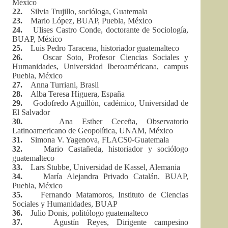
México
22.
Silvia Trujillo, socióloga, Guatemala
23.
Mario López, BUAP, Puebla, México
24.
Ulises Castro Conde, doctorante de Sociología,
BUAP, México
25.
Luis Pedro Taracena, historiador guatemalteco
26.
Oscar Soto, Profesor Ciencias Sociales y
Humanidades, Universidad Iberoaméricana, campus
Puebla, México
27.
Anna Turriani, Brasil
28.
Alba Teresa Higuera, España
29.
Godofredo Aguillón, cadémico, Universidad de
El Salvador
30.
Ana Esther Ceceña, Observatorio
Latinoamericano de Geopolítica, UNAM, México
31.
Simona V. Yagenova, FLACS0-Guatemala
32.
Mario Castañeda, historiador y sociólogo
guatemalteco
33.
Lars Stubbe, Universidad de Kassel, Alemania
34.
María Alejandra Privado Catalán. BUAP,
Puebla, México
35.
Fernando Matamoros, Instituto de Ciencias
Sociales y Humanidades, BUAP
36.
Julio Donis, politólogo guatemalteco
37.
Agustín Reyes, Dirigente campesino