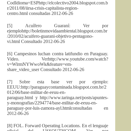
CodIdioma=ESPhttp://elcolectivo2004.blogspot.com.b
r/2011/08/iirsa-crisis-capitalista-region-
centro.html consultadas 2012-06-26
[5] Acuífero Guaraní: Ver por
ejemplohttp://boletinmovidaambiental.blogspot.com.br
/2010/02/acuifero-guarani-objetivo-pentagono-
vi.html Consultado 2012-06-26
[6] Campesinos luchan contra latifundio en Paraguay.
Video. Verhttp://www.youtube.com/watch?
v=WlrmNYWwoWk&feature=em-
share_video_user Consultado 2012-06-26
[7] Sobre esta base ver por ejemplo:
EEUU:http://paraguaycontaminada.blogspot.com.br/2
012/06/base-militar-de-eeuu-en-
paraguay.html y http://www.taringa.net/posts/apuntes-
y-monografias/2294774/base-militar-de-eeuu-en-
paraguay-por-luis-zamora-ayl.htmlconsultadas en
2012-06-26
[8] FOL. Forward Operating Locations. En el lenguaje
oficial del USSOUTHCOM. Ver por