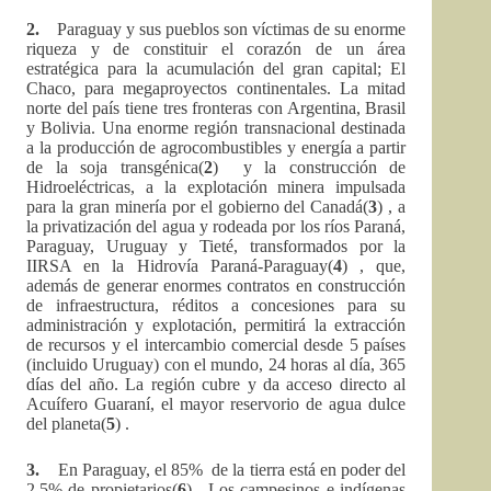
2.
Paraguay y sus pueblos son víctimas de su enorme
riqueza y de constituir el corazón de un área
estratégica para la acumulación del gran capital; El
Chaco, para megaproyectos continentales. La mitad
norte del país tiene tres fronteras con Argentina, Brasil
y Bolivia. Una enorme región transnacional destinada
a la producción de agrocombustibles y energía a partir
de la soja transgénica(
2
) y la construcción de
Hidroeléctricas, a la explotación minera impulsada
para la gran minería por el gobierno del Canadá(
3
) , a
la privatización del agua y rodeada por los ríos Paraná,
Paraguay, Uruguay y Tieté, transformados por la
IIRSA en la Hidrovía Paraná-Paraguay(
4
) , que,
además de generar enormes contratos en construcción
de infraestructura, réditos a concesiones para su
administración y explotación, permitirá la extracción
de recursos y el intercambio comercial desde 5 países
(incluido Uruguay) con el mundo, 24 horas al día, 365
días del año. La región cubre y da acceso directo al
Acuífero Guaraní, el mayor reservorio de agua dulce
del planeta(
5
) .
3.
En Paraguay, el 85% de la tierra está en poder del
2.5% de propietarios(
6
) . Los campesinos e indígenas