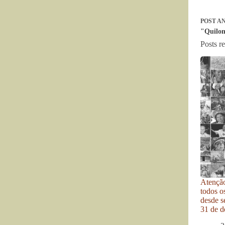
POST
AN
"Quilom
Posts r
Atenção
todos o
desde se
31 de d