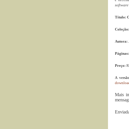
software
Título:
Coleção
Autora:
Páginas
Preço:
R
A versão
downloa
Mais i
mensag
Enviada