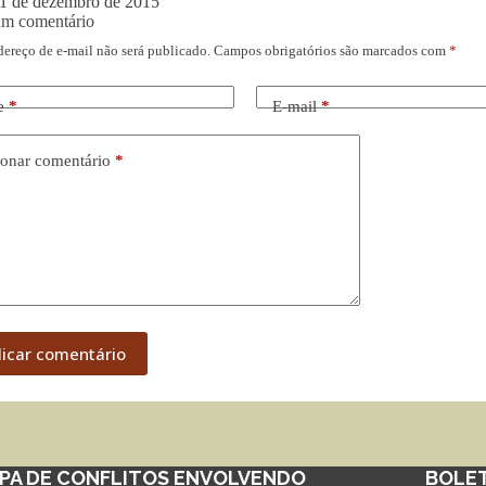
1 de dezembro de 2015
um comentário
dereço de e-mail não será publicado.
Campos obrigatórios são marcados com
*
e
*
E-mail
*
onar comentário
*
licar comentário
PA DE CONFLITOS ENVOLVENDO
BOLE