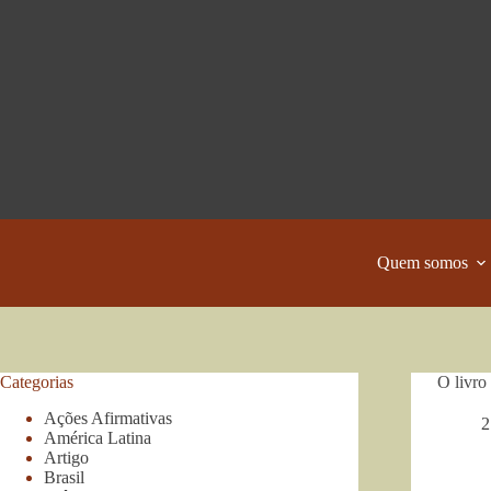
Pular
para
o
conteúdo
Quem somos
Categorias
O livro
Ações Afirmativas
2
América Latina
Artigo
Brasil