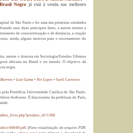
Brasil Negro
já está à venda nas melhores
capital de São Paulo e foi uma das primeiras entidades
lisando suas duas principais fases, a autora mostra a
nstrumento de conscientização e de denúncia, a criação
ponta, ainda, alguns motivos para o encerramento do
dito, mestre e doutora em Sociologia/Estudos Urbanos
pora africana no Brasil e no mundo. O objetivo da
ncia negra.
 Barreto
•
Luiz Gama
•
Nei Lopes
•
Sueli Carneiro
.
 pela Pontifícia Universidade Católica de São Paulo.
théon-Sorbonne. É funcionária da prefeitura de Paris,
Saúde.
alhes_livro.php?produto_id=
1306
ndice/40049.pdf
. (
Para visualização do arquivo PDF,
não tenha,
clique aqui
para efetuar o download do