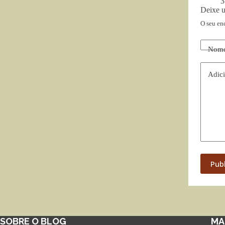
3
Deixe 
O seu en
Nom
Adici
Pub
SOBRE O BLOG
MA