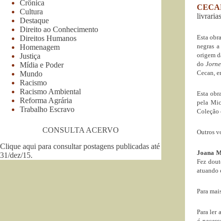
Crônica
CECA
Cultura
livrarias
Destaque
Direito ao Conhecimento
Esta obra
Direitos Humanos
negras a
Homenagem
origem da
Justiça
do
Jorn
Mídia e Poder
Cecan, en
Mundo
Racismo
Racismo Ambiental
Esta obr
Reforma Agrária
pela Mic
Trabalho Escravo
Coleção é
CONSULTA ACERVO
Outros 
Clique aqui para consultar postagens publicadas até
Joana Ma
31/dez/15
.
Fez dout
atuando 
Para mai
Para ler 
é necess