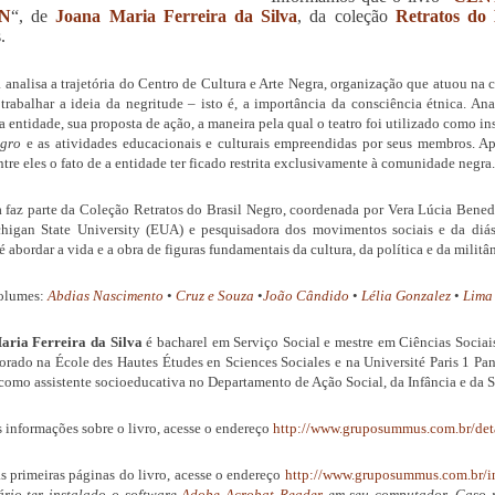
N
“, de
Joana Maria Ferreira da Silva
, da coleção
Retratos do 
.
 analisa a trajetória do Centro de Cultura e Arte Negra, organização que atuou na 
 trabalhar a ideia da negritude – isto é, a importância da consciência étnica. Ana
 entidade, sua proposta de ação, a maneira pela qual o teatro foi utilizado como i
egro
e as atividades educacionais e culturais empreendidas por seus membros. A
tre eles o fato de a entidade ter ficado restrita exclusivamente à comunidade negra.
a faz parte da Coleção Retratos do Brasil Negro, coordenada por Vera Lúcia Bene
higan State University (EUA) e pesquisadora dos movimentos sociais e da diás
 abordar a vida e a obra de figuras fundamentais da cultura, da política e da militâ
volumes:
Abdias Nascimento
•
Cruz e Souza
•
João Cândido
•
Lélia Gonzalez
•
Lima
ria Ferreira da Silva
é bacharel em Serviço Social e mestre em Ciências Sociais
orado na École des Hautes Études en Sciences Sociales e na Université Paris 1 Pan
como assistente socioeducativa no Departamento de Ação Social, da Infância e da 
s informações sobre o livro, acesse o endereço
http://www.gruposummus.com.br/
det
as primeiras páginas do livro, acesse o endereço
http://www.gruposummus.com.br/
i
ário ter instalado o software
Adobe Acrobat Reader
em seu computador. Caso 